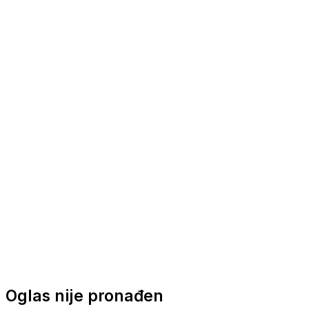
Nautička oprema
Brodski motori
Turizam
Apartmani
Sobe
Kuće za odmor
Aranžmani
Oglas nije pronađen