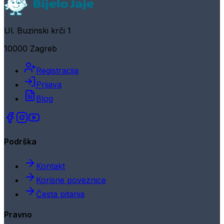
Ul. Buzinski krči 1
10000 Zagreb
Registracija
Prijava
Blog
Podrška
Kontakt
Korisne poveznice
Česta pitanja
Pravno