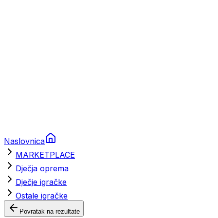
Brodski rezervni dijelovi
Nautička oprema
Brodski motori
Turizam
Apartmani
Sobe
Kuće za odmor
Aranžmani
Naslovnica
MARKETPLACE
Dječja oprema
Dječje igračke
Ostale igračke
Povratak na rezultate