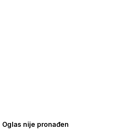
Nautička oprema
Brodski motori
Turizam
Apartmani
Sobe
Kuće za odmor
Aranžmani
Oglas nije pronađen