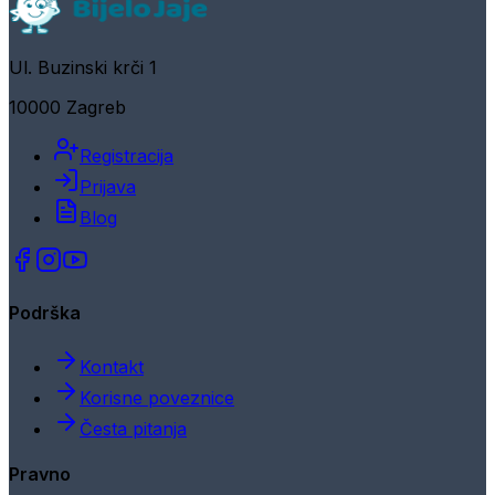
Ul. Buzinski krči 1
10000 Zagreb
Registracija
Prijava
Blog
Podrška
Kontakt
Korisne poveznice
Česta pitanja
Pravno