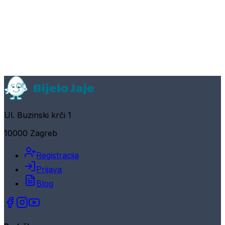
Ul. Buzinski krči 1
10000 Zagreb
Registracija
Prijava
Blog