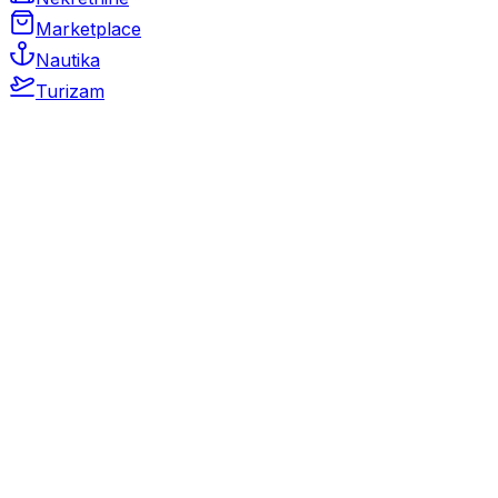
Marketplace
Nautika
Turizam
Auto Moto
Rabljeni automobili
Novi automobili
Motocikli / motori
Gospodarska vozila
Rezervni dijelovi i oprema
Kamperi i kamp prikolice
Oldtimeri
Karambolirani automobili
Nekretnine