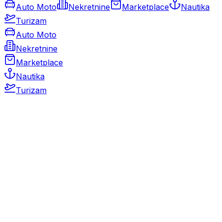
Auto Moto
Nekretnine
Marketplace
Nautika
Turizam
Auto Moto
Nekretnine
Marketplace
Nautika
Turizam
Auto Moto
Rabljeni automobili
Novi automobili
Motocikli / motori
Gospodarska vozila
Rezervni dijelovi i oprema
Kamperi i kamp prikolice