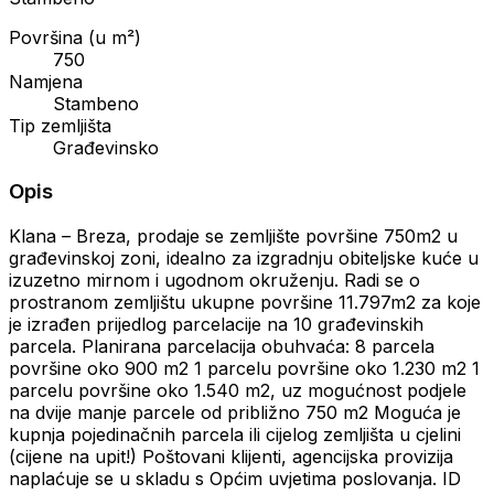
Površina (u m²)
750
Namjena
Stambeno
Tip zemljišta
Građevinsko
Opis
Klana – Breza, prodaje se zemljište površine 750m2 u
građevinskoj zoni, idealno za izgradnju obiteljske kuće u
izuzetno mirnom i ugodnom okruženju. Radi se o
prostranom zemljištu ukupne površine 11.797m2 za koje
je izrađen prijedlog parcelacije na 10 građevinskih
parcela. Planirana parcelacija obuhvaća: 8 parcela
površine oko 900 m2 1 parcelu površine oko 1.230 m2 1
parcelu površine oko 1.540 m2, uz mogućnost podjele
na dvije manje parcele od približno 750 m2 Moguća je
kupnja pojedinačnih parcela ili cijelog zemljišta u cjelini
(cijene na upit!) Poštovani klijenti, agencijska provizija
naplaćuje se u skladu s Općim uvjetima poslovanja. ID