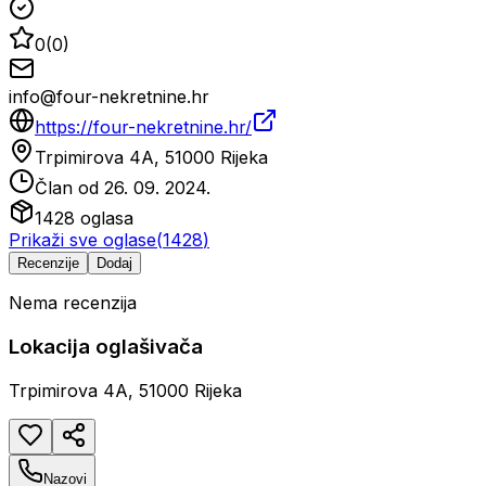
0
(
0
)
info@four-nekretnine.hr
https://four-nekretnine.hr/
Trpimirova 4A, 51000 Rijeka
Član od
26. 09. 2024.
1428
oglasa
Prikaži sve oglase
(
1428
)
Recenzije
Dodaj
Nema recenzija
Lokacija oglašivača
Trpimirova 4A, 51000 Rijeka
Nazovi