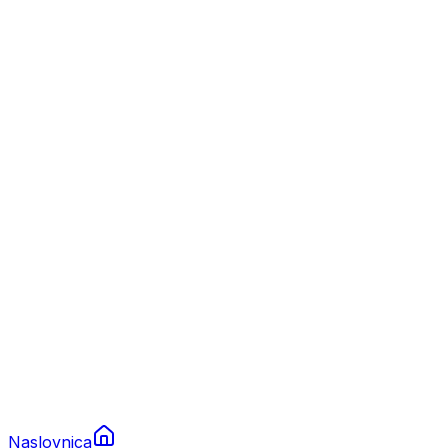
Nautika
Plovila
Charter
Prikolice za plovila
Brodski rezervni dijelovi
Nautička oprema
Brodski motori
Turizam
Apartmani
Sobe
Kuće za odmor
Aranžmani
Naslovnica