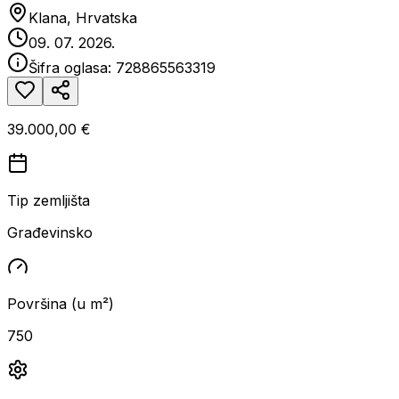
Klana, Hrvatska
09. 07. 2026.
Šifra oglasa:
728865563319
39.000,00 €
Tip zemljišta
Građevinsko
Površina (u m²)
750