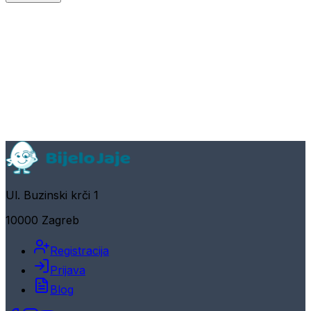
Ul. Buzinski krči 1
10000 Zagreb
Registracija
Prijava
Blog