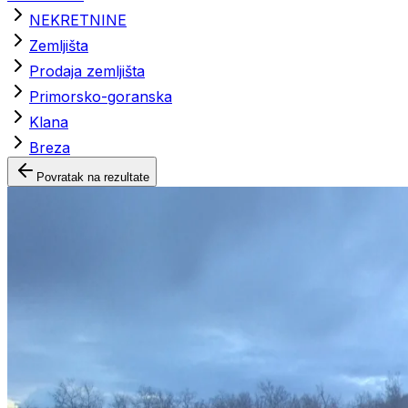
NEKRETNINE
Zemljišta
Prodaja zemljišta
Primorsko-goranska
Klana
Breza
Povratak na rezultate