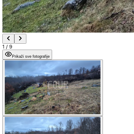
1
/
9
Prikaži sve fotografije