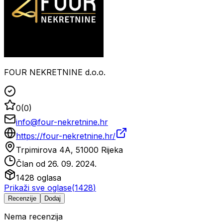
FOUR NEKRETNINE d.o.o.
0
(
0
)
info@four-nekretnine.hr
https://four-nekretnine.hr/
Trpimirova 4A, 51000 Rijeka
Član od
26. 09. 2024.
1428
oglasa
Prikaži sve oglase
(
1428
)
Recenzije
Dodaj
Nema recenzija