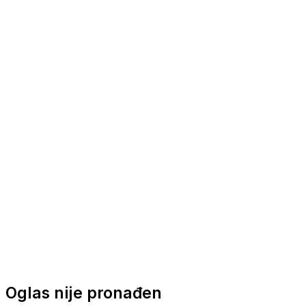
Nautička oprema
Brodski motori
Turizam
Apartmani
Sobe
Kuće za odmor
Aranžmani
Oglas nije pronađen