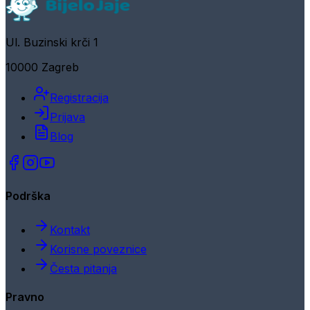
Ul. Buzinski krči 1
10000 Zagreb
Registracija
Prijava
Blog
Podrška
Kontakt
Korisne poveznice
Česta pitanja
Pravno