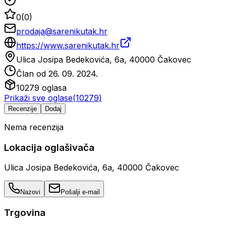
0
(
0
)
prodaja@sarenikutak.hr
https://www.sarenikutak.hr
Ulica Josipa Bedekovića, 6a, 40000 Čakovec
Član od
26. 09. 2024.
10279
oglasa
Prikaži sve oglase
(
10279
)
Recenzije
Dodaj
Nema recenzija
Lokacija oglašivača
Ulica Josipa Bedekovića, 6a, 40000 Čakovec
Nazovi
Pošalji e-mail
Trgovina