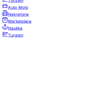
Turizam
Auto Moto
Nekretnine
Marketplace
Nautika
Turizam
Auto Moto
Rabljeni automobili
Novi automobili
Motocikli / motori
Gospodarska vozila
Rezervni dijelovi i oprema
Kamperi i kamp prikolice
Oldtimeri
Karambolirani automobili