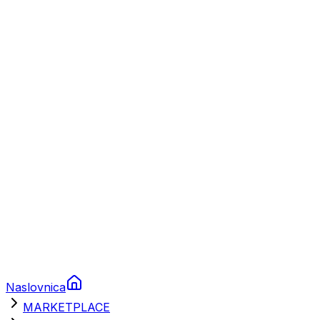
Plovila
Charter
Prikolice za plovila
Brodski rezervni dijelovi
Nautička oprema
Brodski motori
Turizam
Apartmani
Sobe
Kuće za odmor
Aranžmani
Naslovnica
MARKETPLACE