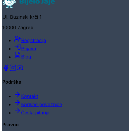
Ul. Buzinski krči 1
10000 Zagreb
Registracija
Prijava
Blog
Podrška
Kontakt
Korisne poveznice
Česta pitanja
Pravno