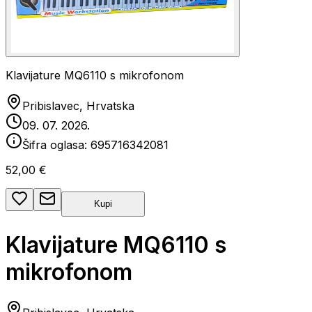
Klavijature MQ6110 s mikrofonom
Pribislavec, Hrvatska
09. 07. 2026.
Šifra oglasa:
695716342081
52,00 €
Kupi
Klavijature MQ6110 s
mikrofonom