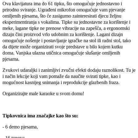
Ova klavijatura ima do 61 tipku, što omogućuje jednostavno i
prirodno sviranje.
Ugrađeni mikrofon omogućuje vam pjevanje
omiljenih pjesama, što će zasigurno zainteresirati djecu željnu
eksperimentiranja s vokalima.
Tipke su jednostavne za korištenje i
meke, lagane tipke ne prenose vibracije na zapešća, a ergonomski
dizajn čini proizvod vrlo udobnim za korištenje.
Lagani dizajn
omogućuje nošenje i postavljanje igračke na stol ili radni stol, tako
da dijete može organizirati svoje predstave u bilo kojem kutku
doma.
Vanjska ulazna utičnica omogućuje slušanje omiljenih
pjesama.
Zvukovi udaraljki i zanimljivi zvučni efekti dodaju raznolikost.
Tu je
i način lekcije koji vam pomaže da naučite svirati tipke, kao i
mogućnost kasnijeg snimanja i reprodukcije glazbenih fraza.
Organizirajte male karaoke u svom domu!
Tipkovnica ima značajke kao što su:
- 6 demo pjesama,
- 16 tonova,