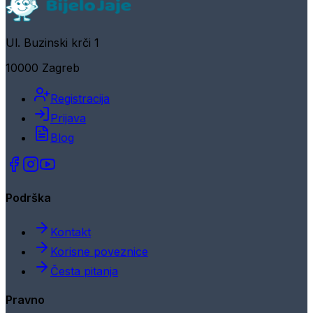
Ul. Buzinski krči 1
10000 Zagreb
Registracija
Prijava
Blog
Podrška
Kontakt
Korisne poveznice
Česta pitanja
Pravno