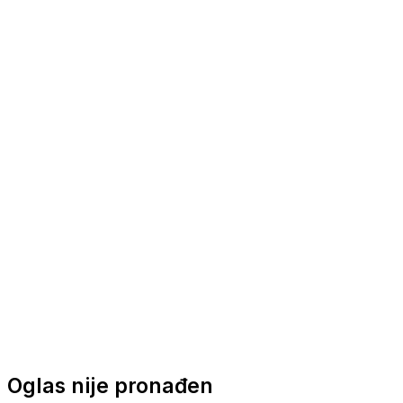
Nautička oprema
Brodski motori
Turizam
Apartmani
Sobe
Kuće za odmor
Aranžmani
Oglas nije pronađen