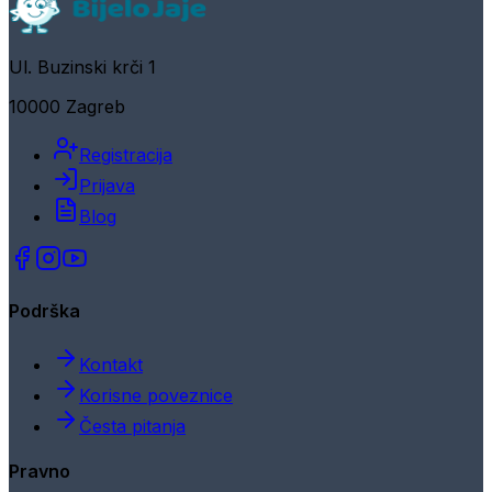
Ul. Buzinski krči 1
10000 Zagreb
Registracija
Prijava
Blog
Podrška
Kontakt
Korisne poveznice
Česta pitanja
Pravno