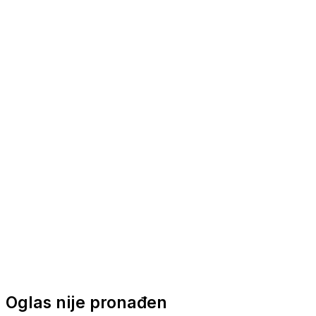
Nautička oprema
Brodski motori
Turizam
Apartmani
Sobe
Kuće za odmor
Aranžmani
Oglas nije pronađen