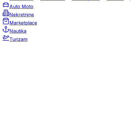
Auto Moto
Nekretnine
Marketplace
Nautika
Turizam
Auto Moto
Rabljeni automobili
Novi automobili
Motocikli / motori
Gospodarska vozila
Rezervni dijelovi i oprema
Kamperi i kamp prikolice
Oldtimeri
Karambolirani automobili