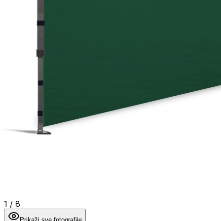
1
/
8
Prikaži sve fotografije