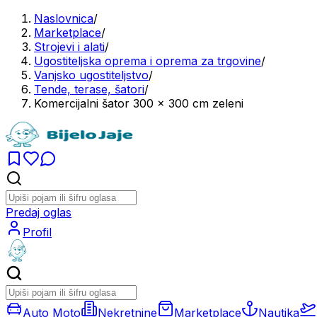
Naslovnica
/
Marketplace
/
Strojevi i alati
/
Ugostiteljska oprema i oprema za trgovine
/
Vanjsko ugostiteljstvo
/
Tende, terase, šatori
/
Komercijalni šator 300 x 300 cm zeleni
Predaj oglas
Profil
Auto Moto
Nekretnine
Marketplace
Nautika