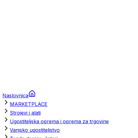
Brodski rezervni dijelovi
Nautička oprema
Brodski motori
Turizam
Apartmani
Sobe
Kuće za odmor
Aranžmani
Naslovnica
MARKETPLACE
Strojevi i alati
Ugostiteljska oprema i oprema za trgovine
Vanjsko ugostiteljstvo