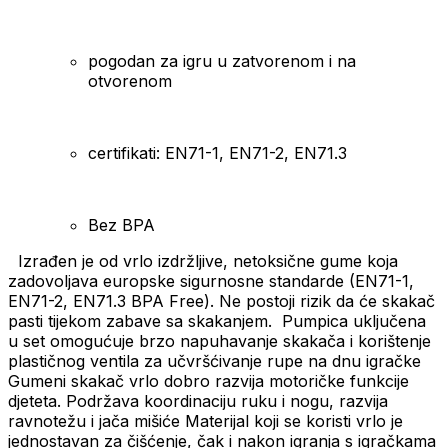
pogodan za igru ​​u zatvorenom i na
otvorenom
certifikati: EN71-1, EN71-2, EN71.3
Bez BPA
Izrađen je od vrlo izdržljive, netoksične gume koja
zadovoljava europske sigurnosne standarde (EN71-1,
EN71-2, EN71.3 BPA Free). Ne postoji rizik da će skakač
pasti tijekom zabave sa skakanjem.
Pumpica uključena
u set omogućuje brzo napuhavanje skakača i korištenje
plastičnog ventila za učvršćivanje rupe na dnu igračke
Gumeni skakač vrlo dobro razvija motoričke funkcije
djeteta. Podržava koordinaciju ruku i nogu, razvija
ravnotežu i jača mišiće
Materijal koji se koristi vrlo je
jednostavan za čišćenje, čak i nakon igranja s igračkama