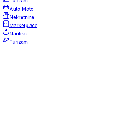
Turizam
Auto Moto
Nekretnine
Marketplace
Nautika
Turizam
Auto Moto
Rabljeni automobili
Novi automobili
Motocikli / motori
Gospodarska vozila
Rezervni dijelovi i oprema
Kamperi i kamp prikolice
Oldtimeri
Karambolirani automobili