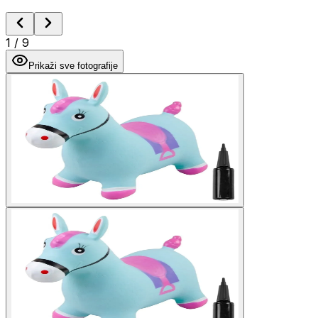
1
/
9
Prikaži sve fotografije