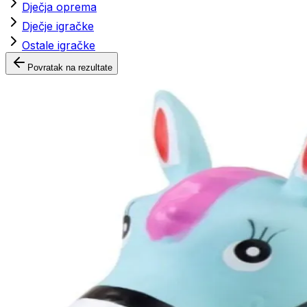
Dječja oprema
Dječje igračke
Ostale igračke
Povratak na rezultate