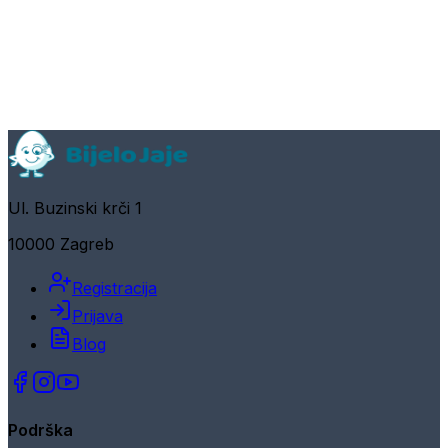
Ul. Buzinski krči 1
10000 Zagreb
Registracija
Prijava
Blog
Podrška