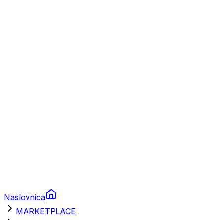
Plovila
Charter
Prikolice za plovila
Brodski rezervni dijelovi
Nautička oprema
Brodski motori
Turizam
Apartmani
Sobe
Kuće za odmor
Aranžmani
Naslovnica
MARKETPLACE