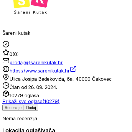
Šareni kutak
0
(
0
)
prodaja@sarenikutak.hr
https://www.sarenikutak.hr
Ulica Josipa Bedekovića, 6a, 40000 Čakovec
Član od
26. 09. 2024.
10279
oglasa
Prikaži sve oglase
(
10279
)
Recenzije
Dodaj
Nema recenzija
Lokacija oglašivača