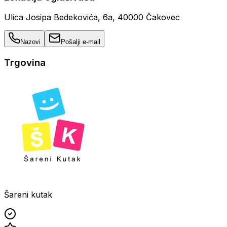
Ulica Josipa Bedekovića, 6a, 40000 Čakovec
Nazovi
Pošalji e-mail
Trgovina
Šareni kutak