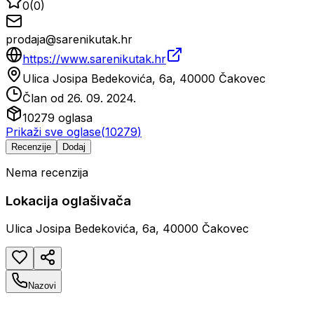
0
(
0
)
prodaja@sarenikutak.hr
https://www.sarenikutak.hr
Ulica Josipa Bedekovića, 6a, 40000 Čakovec
Član od
26. 09. 2024.
10279
oglasa
Prikaži sve oglase
(
10279
)
Recenzije
Dodaj
Nema recenzija
Lokacija oglašivača
Ulica Josipa Bedekovića, 6a, 40000 Čakovec
Nazovi