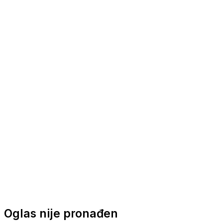
Nautička oprema
Brodski motori
Turizam
Apartmani
Sobe
Kuće za odmor
Aranžmani
Oglas nije pronađen