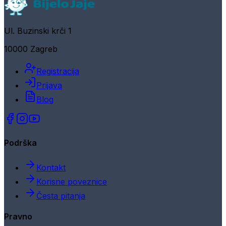
Ul. Buzinski krči 1
10000 Zagreb
Registracija
Prijava
Blog
Podrška
Kontakt
Korisne poveznice
Česta pitanja
Pravno