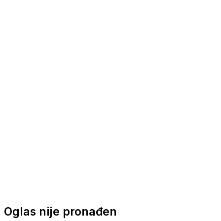
Nautička oprema
Brodski motori
Turizam
Apartmani
Sobe
Kuće za odmor
Aranžmani
Oglas nije pronađen