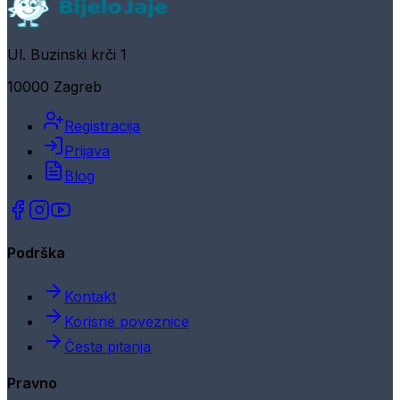
Ul. Buzinski krči 1
10000 Zagreb
Registracija
Prijava
Blog
Podrška
Kontakt
Korisne poveznice
Česta pitanja
Pravno