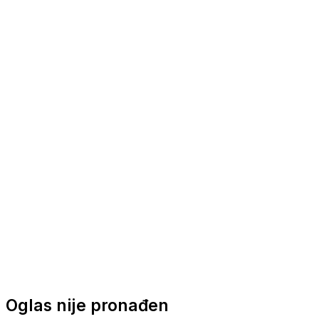
Nautička oprema
Brodski motori
Turizam
Apartmani
Sobe
Kuće za odmor
Aranžmani
Oglas nije pronađen