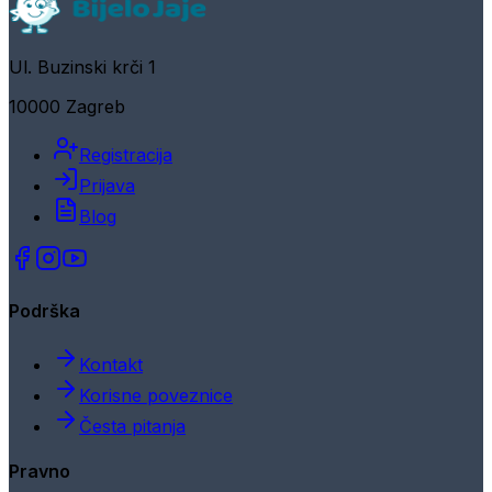
Ul. Buzinski krči 1
10000 Zagreb
Registracija
Prijava
Blog
Podrška
Kontakt
Korisne poveznice
Česta pitanja
Pravno