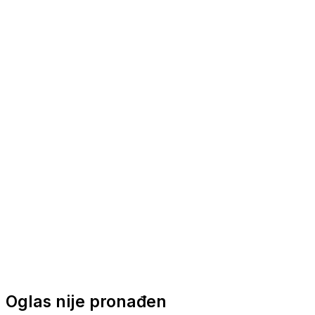
Nautička oprema
Brodski motori
Turizam
Apartmani
Sobe
Kuće za odmor
Aranžmani
Oglas nije pronađen