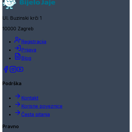
Ul. Buzinski krči 1
10000 Zagreb
Registracija
Prijava
Blog
Podrška
Kontakt
Korisne poveznice
Česta pitanja
Pravno