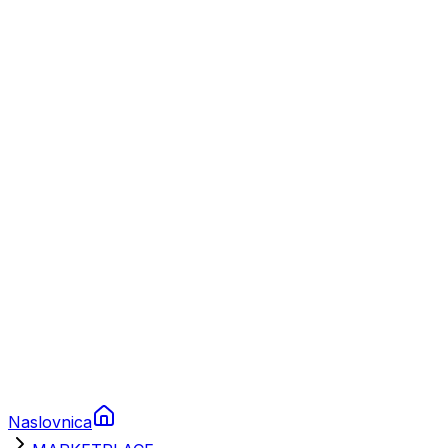
Nautika
Plovila
Charter
Prikolice za plovila
Brodski rezervni dijelovi
Nautička oprema
Brodski motori
Turizam
Apartmani
Sobe
Kuće za odmor
Aranžmani
Naslovnica