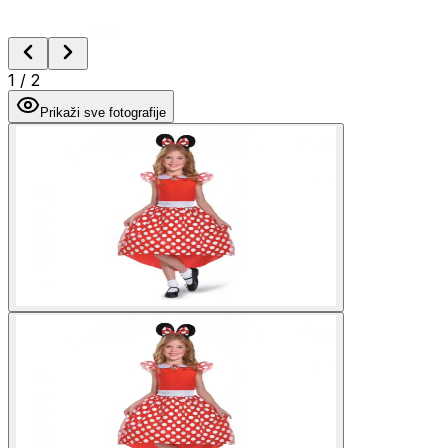
1
/
2
Prikaži sve fotografije