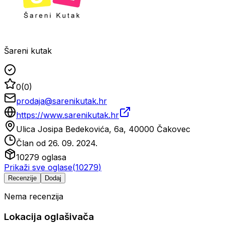
Šareni kutak
0
(
0
)
prodaja@sarenikutak.hr
https://www.sarenikutak.hr
Ulica Josipa Bedekovića, 6a, 40000 Čakovec
Član od
26. 09. 2024.
10279
oglasa
Prikaži sve oglase
(
10279
)
Recenzije
Dodaj
Nema recenzija
Lokacija oglašivača