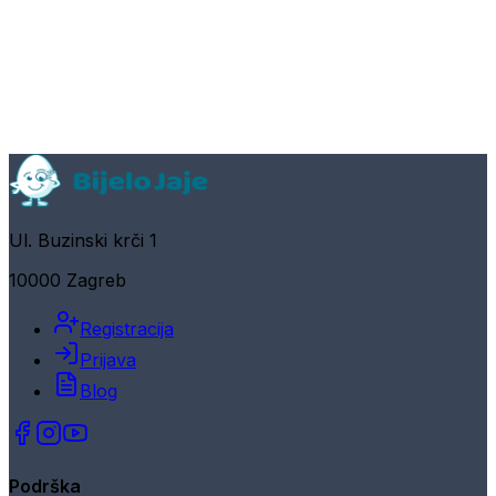
Ul. Buzinski krči 1
10000 Zagreb
Registracija
Prijava
Blog
Podrška