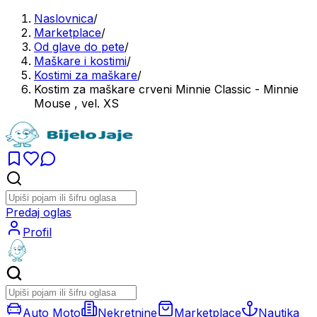
Naslovnica
/
Marketplace
/
Od glave do pete
/
Maškare i kostimi
/
Kostimi za maškare
/
Kostim za maškare crveni Minnie Classic - Minnie
Mouse , vel. XS
Predaj oglas
Profil
Auto Moto
Nekretnine
Marketplace
Nautika