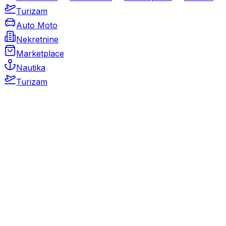
Turizam
Auto Moto
Nekretnine
Marketplace
Nautika
Turizam
Auto Moto
Rabljeni automobili
Novi automobili
Motocikli / motori
Gospodarska vozila
Rezervni dijelovi i oprema
Kamperi i kamp prikolice
Oldtimeri