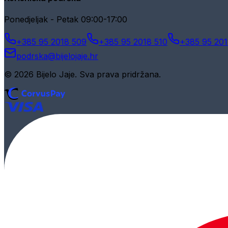
Ponedjeljak - Petak 09:00-17:00
+385 95 2018 509
+385 95 2018 510
+385 95 201
podrska@bijelojaje.hr
© 2026 Bijelo Jaje. Sva prava pridržana.