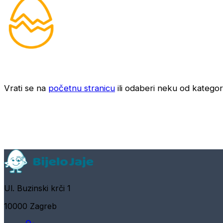
Vrati se na
početnu stranicu
ili odaberi neku od kategori
Ul. Buzinski krči 1
10000 Zagreb