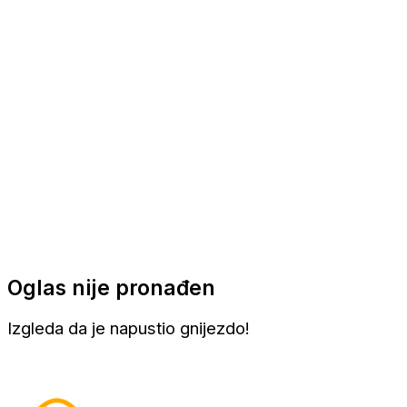
Apartmani
Sobe
Kuće za odmor
Aranžmani
Oglas nije pronađen
Izgleda da je napustio gnijezdo!