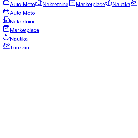
Auto Moto
Nekretnine
Marketplace
Nautika
Auto Moto
Nekretnine
Marketplace
Nautika
Turizam
Auto Moto
Rabljeni automobili
Novi automobili
Motocikli / motori
Gospodarska vozila
Rezervni dijelovi i oprema
Kamperi i kamp prikolice
Oldtimeri