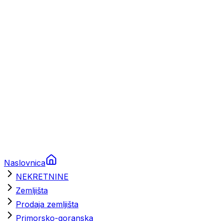
Prikolice za plovila
Brodski rezervni dijelovi
Nautička oprema
Brodski motori
Turizam
Apartmani
Sobe
Kuće za odmor
Aranžmani
Naslovnica
NEKRETNINE
Zemljišta
Prodaja zemljišta
Primorsko-goranska