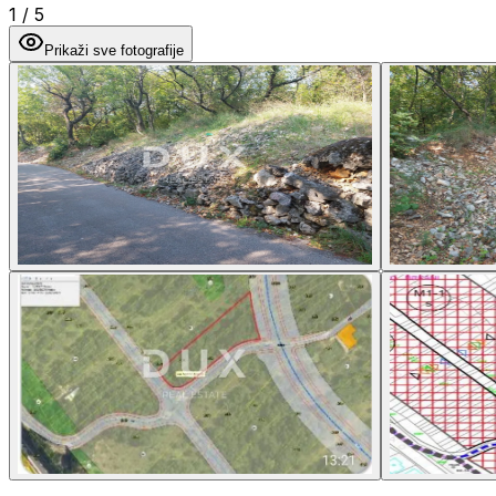
1
/
5
Prikaži sve fotografije