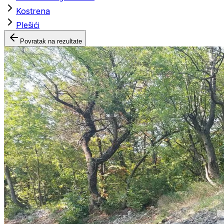
Kostrena
Plešići
Povratak na rezultate