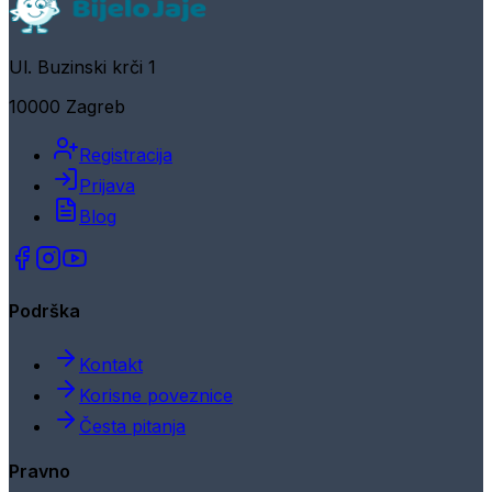
Ul. Buzinski krči 1
10000 Zagreb
Registracija
Prijava
Blog
Podrška
Kontakt
Korisne poveznice
Česta pitanja
Pravno