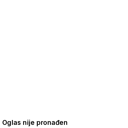
Nautička oprema
Brodski motori
Turizam
Apartmani
Sobe
Kuće za odmor
Aranžmani
Oglas nije pronađen