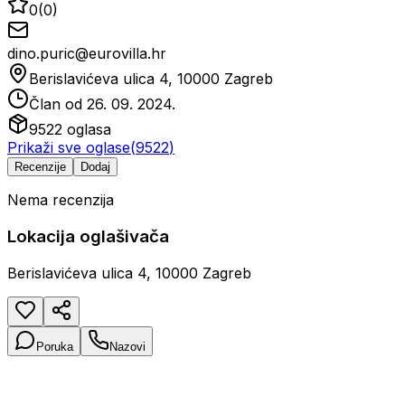
0
(
0
)
dino.puric@eurovilla.hr
Berislavićeva ulica 4, 10000 Zagreb
Član od
26. 09. 2024.
9522
oglasa
Prikaži sve oglase
(
9522
)
Recenzije
Dodaj
Nema recenzija
Lokacija oglašivača
Berislavićeva ulica 4, 10000 Zagreb
Poruka
Nazovi