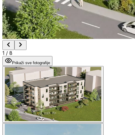
1
/
8
Prikaži sve fotografije