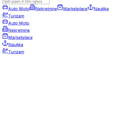
Auto Moto
Nekretnine
Marketplace
Nautika
Turizam
Auto Moto
Nekretnine
Marketplace
Nautika
Turizam
Auto Moto
Rabljeni automobili
Novi automobili
Motocikli / motori
Gospodarska vozila
Rezervni dijelovi i oprema
Kamperi i kamp prikolice