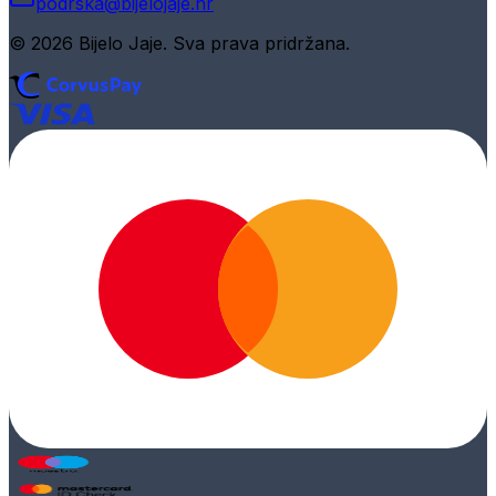
podrska@bijelojaje.hr
© 2026 Bijelo Jaje. Sva prava pridržana.