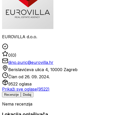
EUROVILLA d.o.o.
0
(
0
)
dino.puric@eurovilla.hr
Berislavićeva ulica 4, 10000 Zagreb
Član od
26. 09. 2024.
9522
oglasa
Prikaži sve oglase
(
9522
)
Recenzije
Dodaj
Nema recenzija
Lokacija oglašivača