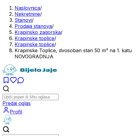
Naslovnica
/
Nekretnine
/
Stanovi
/
Prodaja stanova
/
Krapinsko zagorska
/
Krapinske toplice
/
Krapinske toplice
/
Krapinske Toplice, dvosoban stan 50 m² na 1. katu
NOVOGRADNJA
Predaj oglas
Profil