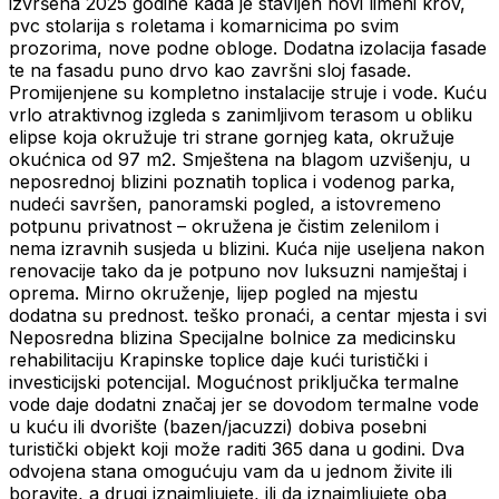
izvršena 2025 godine kada je stavljen novi limeni krov,
pvc stolarija s roletama i komarnicima po svim
prozorima, nove podne obloge. Dodatna izolacija fasade
te na fasadu puno drvo kao završni sloj fasade.
Promijenjene su kompletno instalacije struje i vode. Kuću
vrlo atraktivnog izgleda s zanimljivom terasom u obliku
elipse koja okružuje tri strane gornjeg kata, okružuje
okućnica od 97 m2. Smještena na blagom uzvišenju, u
neposrednoj blizini poznatih toplica i vodenog parka,
nudeći savršen, panoramski pogled, a istovremeno
potpunu privatnost – okružena je čistim zelenilom i
nema izravnih susjeda u blizini. Kuća nije useljena nakon
renovacije tako da je potpuno nov luksuzni namještaj i
oprema. Mirno okruženje, lijep pogled na mjestu
dodatna su prednost. teško pronaći, a centar mjesta i svi
Neposredna blizina Specijalne bolnice za medicinsku
rehabilitaciju Krapinske toplice daje kući turistički i
investicijski potencijal. Mogućnost priključka termalne
vode daje dodatni značaj jer se dovodom termalne vode
u kuću ili dvorište (bazen/jacuzzi) dobiva posebni
turistički objekt koji može raditi 365 dana u godini. Dva
odvojena stana omogućuju vam da u jednom živite ili
boravite, a drugi iznajmljujete, ili da iznajmljujete oba