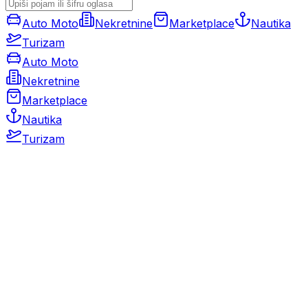
Auto Moto
Nekretnine
Marketplace
Nautika
Turizam
Auto Moto
Nekretnine
Marketplace
Nautika
Turizam
Auto Moto
Rabljeni automobili
Novi automobili
Motocikli / motori
Gospodarska vozila
Rezervni dijelovi i oprema
Kamperi i kamp prikolice