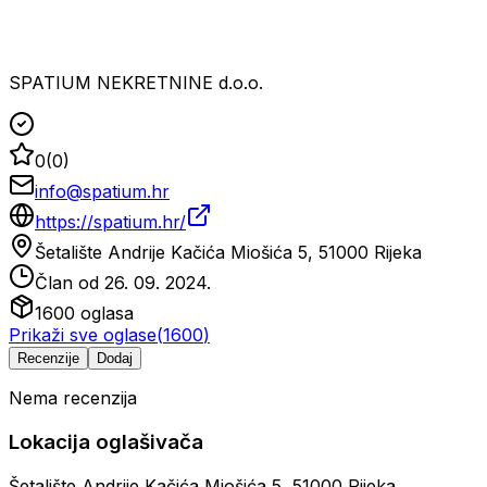
SPATIUM NEKRETNINE d.o.o.
0
(
0
)
info@spatium.hr
https://spatium.hr/
Šetalište Andrije Kačića Miošića 5, 51000 Rijeka
Član od
26. 09. 2024.
1600
oglasa
Prikaži sve oglase
(
1600
)
Recenzije
Dodaj
Nema recenzija
Lokacija oglašivača
Šetalište Andrije Kačića Miošića 5, 51000 Rijeka