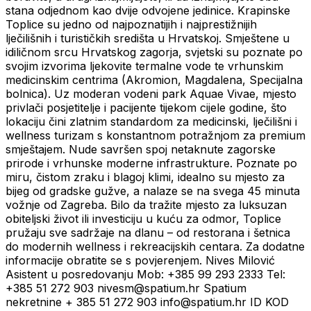
stana odjednom kao dvije odvojene jedinice. Krapinske
Toplice su jedno od najpoznatijih i najprestižnijih
lječilišnih i turističkih središta u Hrvatskoj. Smještene u
idiličnom srcu Hrvatskog zagorja, svjetski su poznate po
svojim izvorima ljekovite termalne vode te vrhunskim
medicinskim centrima (Akromion, Magdalena, Specijalna
bolnica). Uz moderan vodeni park Aquae Vivae, mjesto
privlači posjetitelje i pacijente tijekom cijele godine, što
lokaciju čini zlatnim standardom za medicinski, lječilišni i
wellness turizam s konstantnom potražnjom za premium
smještajem. Nude savršen spoj netaknute zagorske
prirode i vrhunske moderne infrastrukture. Poznate po
miru, čistom zraku i blagoj klimi, idealno su mjesto za
bijeg od gradske gužve, a nalaze se na svega 45 minuta
vožnje od Zagreba. Bilo da tražite mjesto za luksuzan
obiteljski život ili investiciju u kuću za odmor, Toplice
pružaju sve sadržaje na dlanu – od restorana i šetnica
do modernih wellness i rekreacijskih centara. Za dodatne
informacije obratite se s povjerenjem. Nives Milović
Asistent u posredovanju Mob: +385 99 293 2333 Tel:
+385 51 272 903 nivesm@spatium.hr Spatium
nekretnine + 385 51 272 903 info@spatium.hr ID KOD