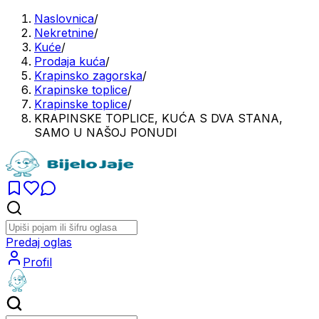
Naslovnica
/
Nekretnine
/
Kuće
/
Prodaja kuća
/
Krapinsko zagorska
/
Krapinske toplice
/
Krapinske toplice
/
KRAPINSKE TOPLICE, KUĆA S DVA STANA,
SAMO U NAŠOJ PONUDI
Predaj oglas
Profil