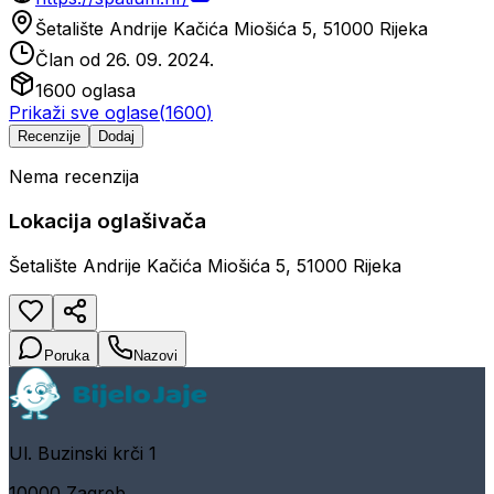
Šetalište Andrije Kačića Miošića 5, 51000 Rijeka
Član od
26. 09. 2024.
1600
oglasa
Prikaži sve oglase
(
1600
)
Recenzije
Dodaj
Nema recenzija
Lokacija oglašivača
Šetalište Andrije Kačića Miošića 5, 51000 Rijeka
Poruka
Nazovi
Ul. Buzinski krči 1
10000 Zagreb