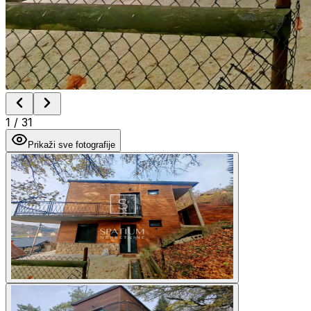
1
/
31
Prikaži sve fotografije