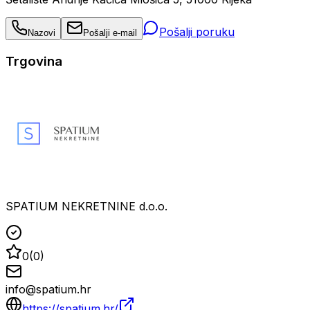
Pošalji poruku
Nazovi
Pošalji e-mail
Trgovina
SPATIUM NEKRETNINE d.o.o.
0
(
0
)
info@spatium.hr
https://spatium.hr/