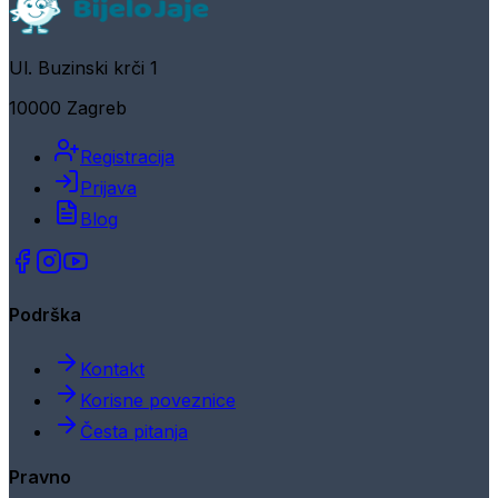
Ul. Buzinski krči 1
10000 Zagreb
Registracija
Prijava
Blog
Podrška
Kontakt
Korisne poveznice
Česta pitanja
Pravno