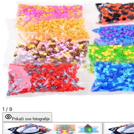
1
/
9
Prikaži sve fotografije