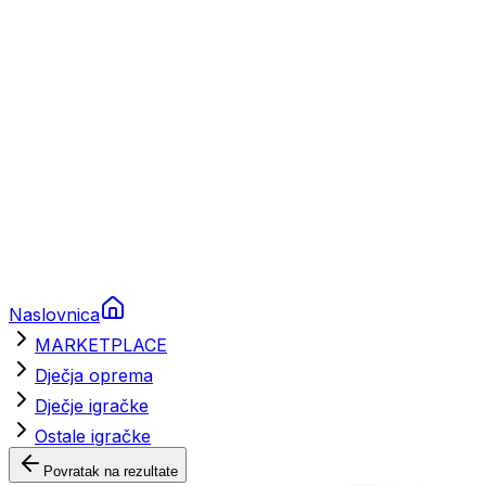
Brodski rezervni dijelovi
Nautička oprema
Brodski motori
Turizam
Apartmani
Sobe
Kuće za odmor
Aranžmani
Naslovnica
MARKETPLACE
Dječja oprema
Dječje igračke
Ostale igračke
Povratak na rezultate