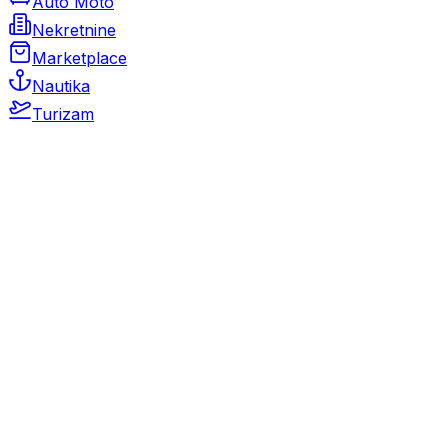
Auto Moto
Nekretnine
Marketplace
Nautika
Turizam
Auto Moto
Rabljeni automobili
Novi automobili
Motocikli / motori
Gospodarska vozila
Rezervni dijelovi i oprema
Kamperi i kamp prikolice
Oldtimeri
Karambolirani automobili