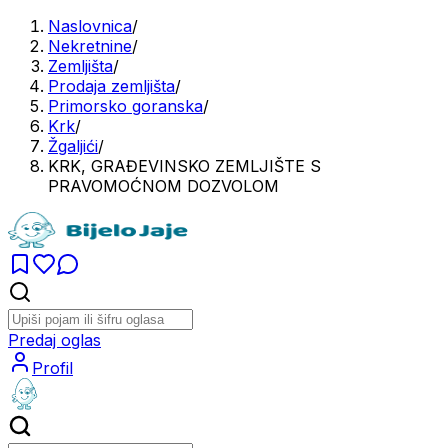
Naslovnica
/
Nekretnine
/
Zemljišta
/
Prodaja zemljišta
/
Primorsko goranska
/
Krk
/
Žgaljići
/
KRK, GRAĐEVINSKO ZEMLJIŠTE S
PRAVOMOĆNOM DOZVOLOM
Predaj oglas
Profil