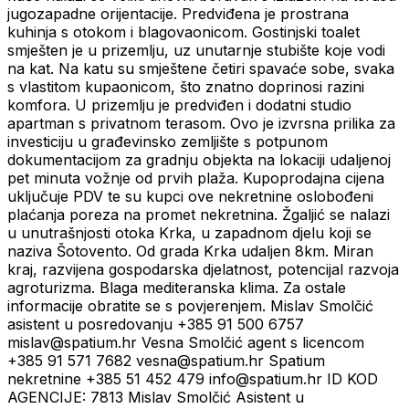
jugozapadne orijentacije. Predviđena je prostrana
kuhinja s otokom i blagovaonicom. Gostinjski toalet
smješten je u prizemlju, uz unutarnje stubište koje vodi
na kat. Na katu su smještene četiri spavaće sobe, svaka
s vlastitom kupaonicom, što znatno doprinosi razini
komfora. U prizemlju je predviđen i dodatni studio
apartman s privatnom terasom. Ovo je izvrsna prilika za
investiciju u građevinsko zemljište s potpunom
dokumentacijom za gradnju objekta na lokaciji udaljenoj
pet minuta vožnje od prvih plaža. Kupoprodajna cijena
uključuje PDV te su kupci ove nekretnine oslobođeni
plaćanja poreza na promet nekretnina. Žgaljić se nalazi
u unutrašnjosti otoka Krka, u zapadnom djelu koji se
naziva Šotovento. Od grada Krka udaljen 8km. Miran
kraj, razvijena gospodarska djelatnost, potencijal razvoja
agroturizma. Blaga mediteranska klima. Za ostale
informacije obratite se s povjerenjem. Mislav Smolčić
asistent u posredovanju +385 91 500 6757
mislav@spatium.hr Vesna Smolčić agent s licencom
+385 91 571 7682 vesna@spatium.hr Spatium
nekretnine +385 51 452 479 info@spatium.hr ID KOD
AGENCIJE: 7813 Mislav Smolčić Asistent u