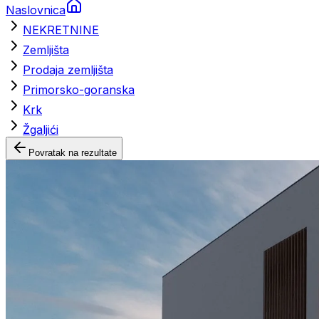
Naslovnica
NEKRETNINE
Zemljišta
Prodaja zemljišta
Primorsko-goranska
Krk
Žgaljići
Povratak na rezultate