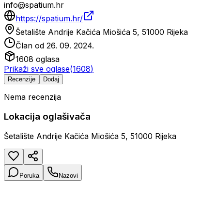
info@spatium.hr
https://spatium.hr/
Šetalište Andrije Kačića Miošića 5, 51000 Rijeka
Član od
26. 09. 2024.
1608
oglasa
Prikaži sve oglase
(
1608
)
Recenzije
Dodaj
Nema recenzija
Lokacija oglašivača
Šetalište Andrije Kačića Miošića 5, 51000 Rijeka
Poruka
Nazovi