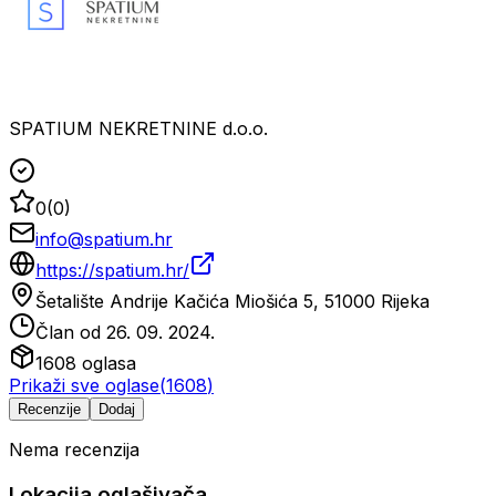
SPATIUM NEKRETNINE d.o.o.
0
(
0
)
info@spatium.hr
https://spatium.hr/
Šetalište Andrije Kačića Miošića 5, 51000 Rijeka
Član od
26. 09. 2024.
1608
oglasa
Prikaži sve oglase
(
1608
)
Recenzije
Dodaj
Nema recenzija
Lokacija oglašivača