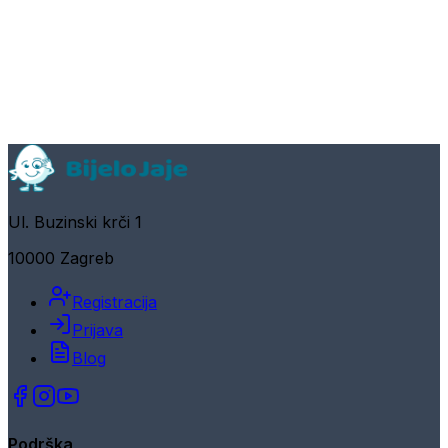
Ul. Buzinski krči 1
10000 Zagreb
Registracija
Prijava
Blog
Podrška