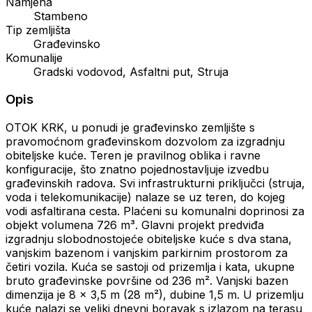
Namjena
Stambeno
Tip zemljišta
Građevinsko
Komunalije
Gradski vodovod, Asfaltni put, Struja
Opis
OTOK KRK, u ponudi je građevinsko zemljište s
pravomoćnom građevinskom dozvolom za izgradnju
obiteljske kuće. Teren je pravilnog oblika i ravne
konfiguracije, što znatno pojednostavljuje izvedbu
građevinskih radova. Svi infrastrukturni priključci (struja,
voda i telekomunikacije) nalaze se uz teren, do kojeg
vodi asfaltirana cesta. Plaćeni su komunalni doprinosi za
objekt volumena 726 m³. Glavni projekt predviđa
izgradnju slobodnostojeće obiteljske kuće s dva stana,
vanjskim bazenom i vanjskim parkirnim prostorom za
četiri vozila. Kuća se sastoji od prizemlja i kata, ukupne
bruto građevinske površine od 236 m². Vanjski bazen
dimenzija je 8 x 3,5 m (28 m²), dubine 1,5 m. U prizemlju
kuće nalazi se veliki dnevni boravak s izlazom na terasu