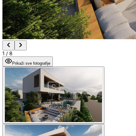
1
/
8
Prikaži sve fotografije