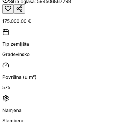
Šifra oglasa:
594506867798
175.000,00 €
Tip zemljišta
Građevinsko
Površina (u m²)
575
Namjena
Stambeno