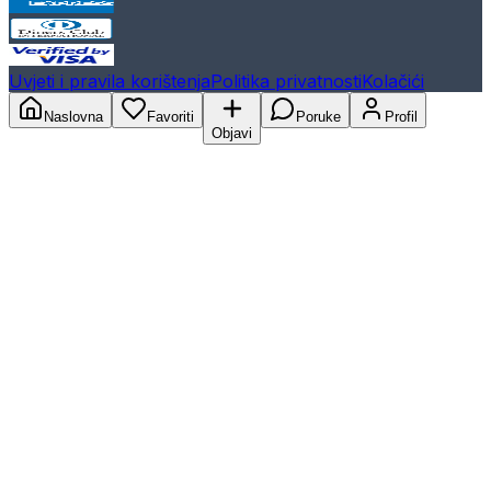
Uvjeti i pravila korištenja
Politika privatnosti
Kolačići
Naslovna
Favoriti
Poruke
Profil
Objavi