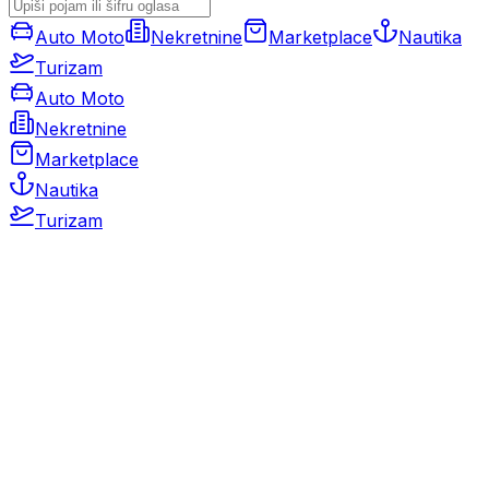
Auto Moto
Nekretnine
Marketplace
Nautika
Turizam
Auto Moto
Nekretnine
Marketplace
Nautika
Turizam
Auto Moto
Rabljeni automobili
Novi automobili
Motocikli / motori
Gospodarska vozila
Rezervni dijelovi i oprema
Kamperi i kamp prikolice