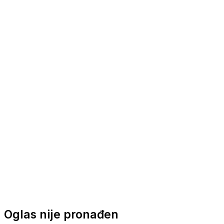
Nautička oprema
Brodski motori
Turizam
Apartmani
Sobe
Kuće za odmor
Aranžmani
Oglas nije pronađen