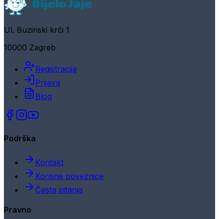
Ul. Buzinski krči 1
10000 Zagreb
Registracija
Prijava
Blog
Podrška
Kontakt
Korisne poveznice
Česta pitanja
Pravno