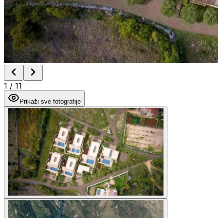
1
/
11
Prikaži sve fotografije