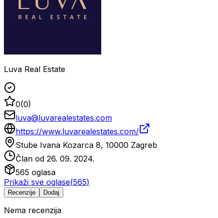
Luva Real Estate
0
(
0
)
luva@luvarealestates.com
https://www.luvarealestates.com/
Stube Ivana Kozarca 8, 10000 Zagreb
Član od
26. 09. 2024.
565
oglasa
Prikaži sve oglase
(
565
)
Recenzije
Dodaj
Nema recenzija