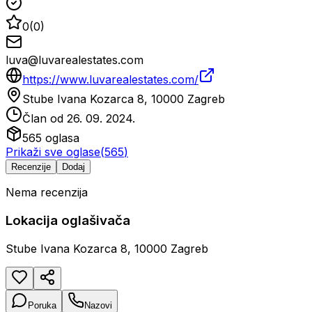
0
(
0
)
luva@luvarealestates.com
https://www.luvarealestates.com/
Stube Ivana Kozarca 8, 10000 Zagreb
Član od
26. 09. 2024.
565
oglasa
Prikaži sve oglase
(
565
)
Recenzije
Dodaj
Nema recenzija
Lokacija oglašivača
Stube Ivana Kozarca 8, 10000 Zagreb
Poruka
Nazovi