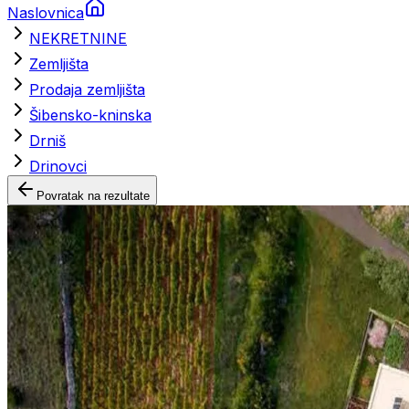
Naslovnica
NEKRETNINE
Zemljišta
Prodaja zemljišta
Šibensko-kninska
Drniš
Drinovci
Povratak na rezultate