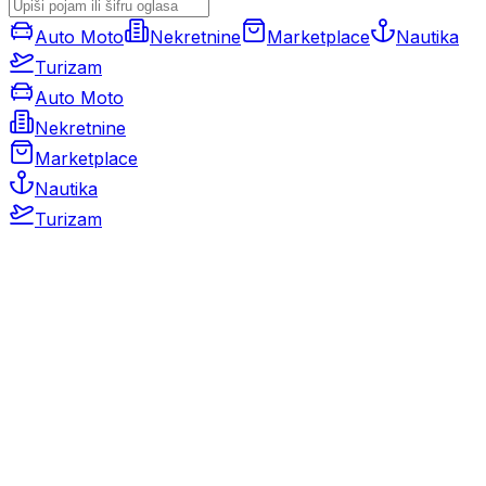
Auto Moto
Nekretnine
Marketplace
Nautika
Turizam
Auto Moto
Nekretnine
Marketplace
Nautika
Turizam
Auto Moto
Rabljeni automobili
Novi automobili
Motocikli / motori
Gospodarska vozila
Rezervni dijelovi i oprema
Kamperi i kamp prikolice