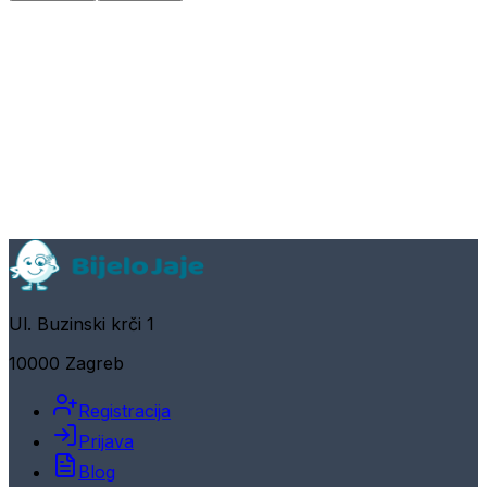
Ul. Buzinski krči 1
10000 Zagreb
Registracija
Prijava
Blog