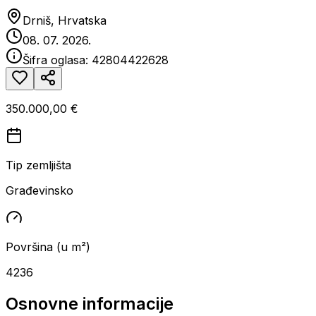
Drniš, Hrvatska
08. 07. 2026.
Šifra oglasa:
42804422628
350.000,00 €
Tip zemljišta
Građevinsko
Površina (u m²)
4236
Osnovne informacije