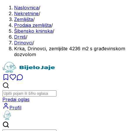
Naslovnica
/
Nekretnine
/
Zemljišta
/
Prodaja zemljišta
/
Šibensko kninska
/
Drniš
/
Drinovci
/
Krka, Drinovci, zemljište 4236 m2 s građevinskom
dozvolom
Predaj oglas
Profil