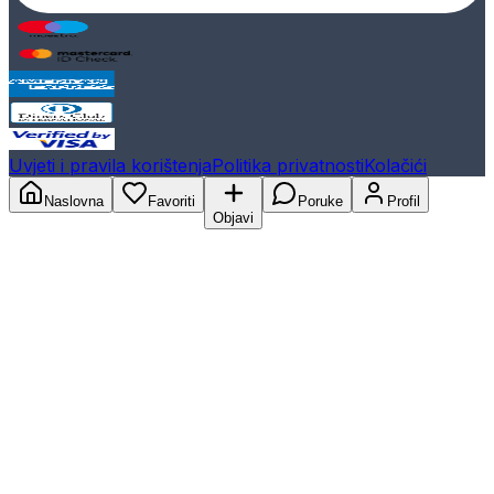
Uvjeti i pravila korištenja
Politika privatnosti
Kolačići
Naslovna
Favoriti
Poruke
Profil
Objavi