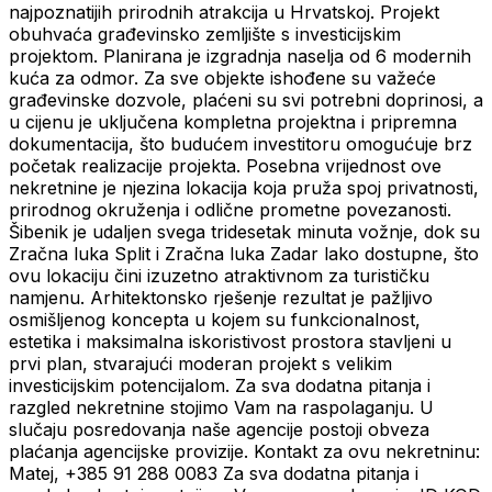
najpoznatijih prirodnih atrakcija u Hrvatskoj. Projekt
obuhvaća građevinsko zemljište s investicijskim
projektom. Planirana je izgradnja naselja od 6 modernih
kuća za odmor. Za sve objekte ishođene su važeće
građevinske dozvole, plaćeni su svi potrebni doprinosi, a
u cijenu je uključena kompletna projektna i pripremna
dokumentacija, što budućem investitoru omogućuje brz
početak realizacije projekta. Posebna vrijednost ove
nekretnine je njezina lokacija koja pruža spoj privatnosti,
prirodnog okruženja i odlične prometne povezanosti.
Šibenik je udaljen svega tridesetak minuta vožnje, dok su
Zračna luka Split i Zračna luka Zadar lako dostupne, što
ovu lokaciju čini izuzetno atraktivnom za turističku
namjenu. Arhitektonsko rješenje rezultat je pažljivo
osmišljenog koncepta u kojem su funkcionalnost,
estetika i maksimalna iskoristivost prostora stavljeni u
prvi plan, stvarajući moderan projekt s velikim
investicijskim potencijalom. Za sva dodatna pitanja i
razgled nekretnine stojimo Vam na raspolaganju. U
slučaju posredovanja naše agencije postoji obveza
plaćanja agencijske provizije. Kontakt za ovu nekretninu:
Matej, +385 91 288 0083 Za sva dodatna pitanja i