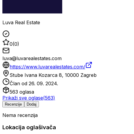
Luva Real Estate
0
(
0
)
luva@luvarealestates.com
https://www.luvarealestates.com/
Stube Ivana Kozarca 8, 10000 Zagreb
Član od
26. 09. 2024.
563
oglasa
Prikaži sve oglase
(
563
)
Recenzije
Dodaj
Nema recenzija
Lokacija oglašivača