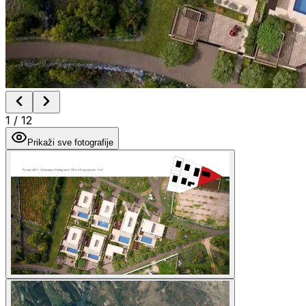
1
/
12
Prikaži sve fotografije