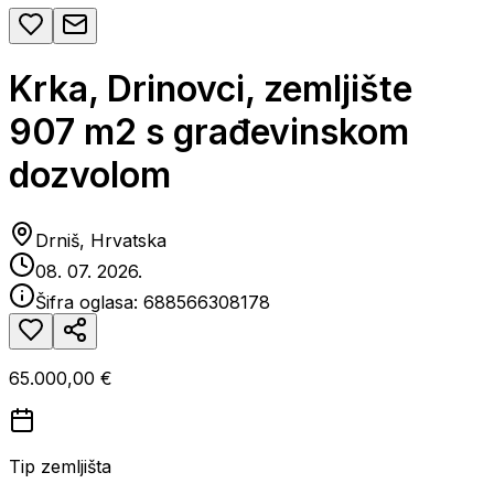
Krka, Drinovci, zemljište
907 m2 s građevinskom
dozvolom
Drniš, Hrvatska
08. 07. 2026.
Šifra oglasa:
688566308178
65.000,00 €
Tip zemljišta