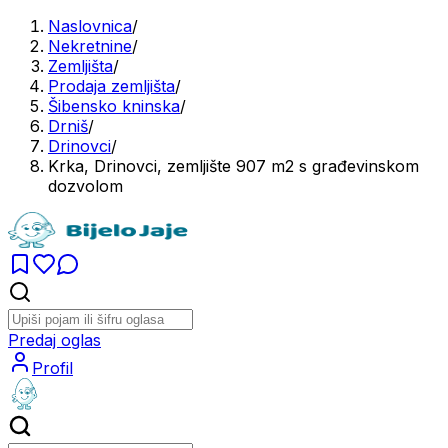
Naslovnica
/
Nekretnine
/
Zemljišta
/
Prodaja zemljišta
/
Šibensko kninska
/
Drniš
/
Drinovci
/
Krka, Drinovci, zemljište 907 m2 s građevinskom
dozvolom
Predaj oglas
Profil