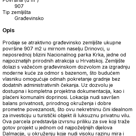
907
Tip zemljišta
Građevinsko
Opis
Prodaje se atraktivno građevinsko zemljište ukupne
površine 907 m2 u mirnom naselju Drinovci, u
neposrednoj blizini Nacionalnog parka Krka, jedne od
najpoznatijih prirodnih atrakcija u Hrvatskoj. Zemljište
dolazi s važećom građevinskom dozvolom za izgradnju
moderne kuće za odmor s bazenom, što budućem
vlasniku omogućuje odmah pokretanje gradnje bez
dodatnih administrativnih čekanja. Uz dozvolu je
dostupna i kompletna projektna dokumentacija, kao i
plaćeni komunalni doprinosi. Lokacija nudi savršen
balans privatnosti, prirodnog okruženja i dobre
prometne povezanosti, što ovu nekretninu čini idealnom
za investiciju u turistički objekt ili luksuznu privatnu vilu.
Ova parcela predstavlja izvrsnu priliku za sve koji traže
gotov projekt u jednom od najpoželjnijih dijelova
Dalmacije, u okruženju koje nudi visoku razinu mira i