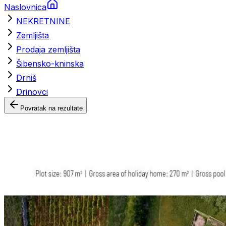
Naslovnica
NEKRETNINE
Zemljišta
Prodaja zemljišta
Šibensko-kninska
Drniš
Drinovci
Povratak na rezultate