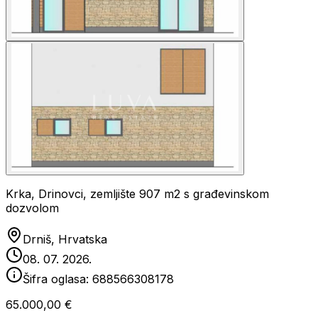
Krka, Drinovci, zemljište 907 m2 s građevinskom
dozvolom
Drniš, Hrvatska
08. 07. 2026.
Šifra oglasa:
688566308178
65.000,00 €