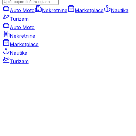
Auto Moto
Nekretnine
Marketplace
Nautika
Turizam
Auto Moto
Nekretnine
Marketplace
Nautika
Turizam
Auto Moto
Rabljeni automobili
Novi automobili
Motocikli / motori
Gospodarska vozila
Rezervni dijelovi i oprema
Kamperi i kamp prikolice