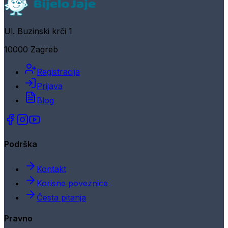
Ul. Buzinski krči 1
10000 Zagreb
Registracija
Prijava
Blog
Podrška
Kontakt
Korisne poveznice
Česta pitanja
Pravno