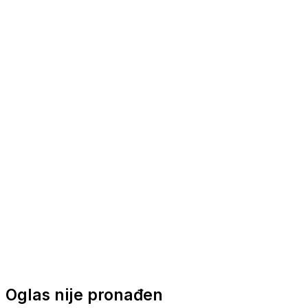
Nautička oprema
Brodski motori
Turizam
Apartmani
Sobe
Kuće za odmor
Aranžmani
Oglas nije pronađen