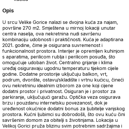
Opis
U srcu Velike Gorice nalazi se dvojna kuća za najam,
površine 270 m2. Smještena u mirnoj lokaciji unutar
centra naselja, ova nekretnina nudi savršenu
kombinaciju udobnosti i praktičnosti. Kuća je adaptirana
2021. godine, čime je osigurana suvremenost i
funkcionalnost prostora. Interijer je opremljen kuhinjom
s aparatima, perilicom rublja i perilicom posuđa, što
omogućuje udoban život. Centralno grijanje i klima
uređaj osiguravaju ugodnu temperaturu tijekom cijele
godine. Dodatne prostorije uključuju balkon, vrt,
podrum, dvorište, ostavu/skladište i vrtnu kućicu, čineći
ovu nekretninu idealnim izborom za one koji cijene
dodatni prostor i privatnost. Osiguran je i prostor za
parkiranje, uključujući garažu. Optička veza osigurava
brzu i pouzdanu internetsku povezanost, dok je
uređenost okućnice dodatni bonus za ljubitelje vanjskog
prostora. Kućni ljubimci su dobrodošli, što ovu kuću čini
savršenim domom za obitelji s životinjama. Lokacija u
Velikoj Gorici pruža blizinu svim potrebnim sadržajima i