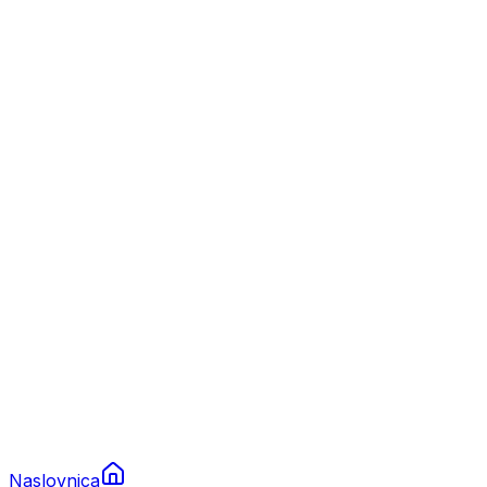
Nautika
Plovila
Charter
Prikolice za plovila
Brodski rezervni dijelovi
Nautička oprema
Brodski motori
Turizam
Apartmani
Sobe
Kuće za odmor
Aranžmani
Naslovnica