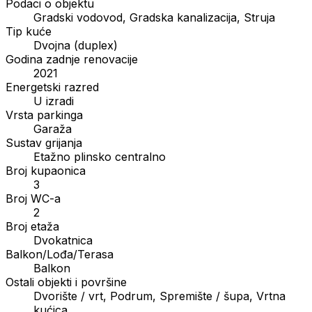
Podaci o objektu
Gradski vodovod, Gradska kanalizacija, Struja
Tip kuće
Dvojna (duplex)
Godina zadnje renovacije
2021
Energetski razred
U izradi
Vrsta parkinga
Garaža
Sustav grijanja
Etažno plinsko centralno
Broj kupaonica
3
Broj WC-a
2
Broj etaža
Dvokatnica
Balkon/Lođa/Terasa
Balkon
Ostali objekti i površine
Dvorište / vrt, Podrum, Spremište / šupa, Vrtna
kućica