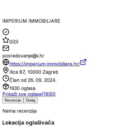
IMPERIUM IMMOBILIARE
0
(
0
)
posredovanje@ii.hr
https://imperium-immobiliare.hr/
Ilica 87, 10000 Zagreb
Član od
26. 09. 2024.
1930
oglasa
Prikaži sve oglase
(
1930
)
Recenzije
Dodaj
Nema recenzija
Lokacija oglašivača