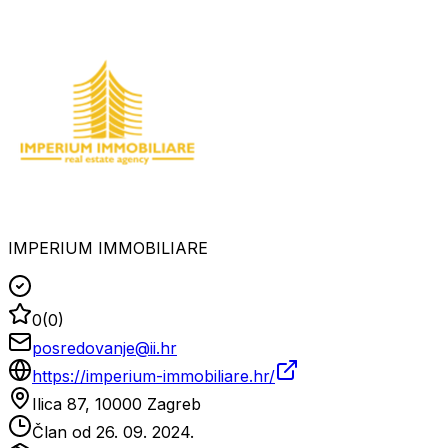
IMPERIUM IMMOBILIARE
0
(
0
)
posredovanje@ii.hr
https://imperium-immobiliare.hr/
Ilica 87, 10000 Zagreb
Član od
26. 09. 2024.