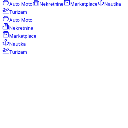
Auto Moto
Nekretnine
Marketplace
Nautika
Turizam
Auto Moto
Nekretnine
Marketplace
Nautika
Turizam
Auto Moto
Rabljeni automobili
Novi automobili
Motocikli / motori
Gospodarska vozila
Rezervni dijelovi i oprema
Kamperi i kamp prikolice