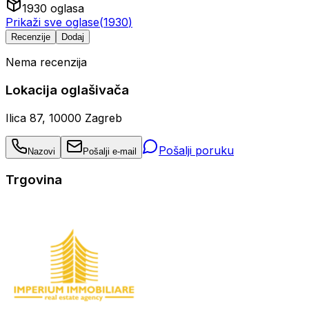
1930
oglasa
Prikaži sve oglase
(
1930
)
Recenzije
Dodaj
Nema recenzija
Lokacija oglašivača
Ilica 87, 10000 Zagreb
Pošalji poruku
Nazovi
Pošalji e-mail
Trgovina