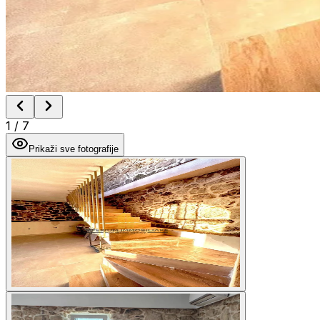
1
/
7
Prikaži sve fotografije