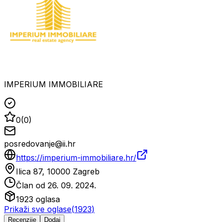
IMPERIUM IMMOBILIARE
0
(
0
)
posredovanje@ii.hr
https://imperium-immobiliare.hr/
Ilica 87, 10000 Zagreb
Član od
26. 09. 2024.
1923
oglasa
Prikaži sve oglase
(
1923
)
Recenzije
Dodaj