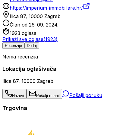
https://imperium-immobiliare.hr/
Ilica 87, 10000 Zagreb
Član od
26. 09. 2024.
1923
oglasa
Prikaži sve oglase
(
1923
)
Recenzije
Dodaj
Nema recenzija
Lokacija oglašivača
Ilica 87, 10000 Zagreb
Pošalji poruku
Nazovi
Pošalji e-mail
Trgovina