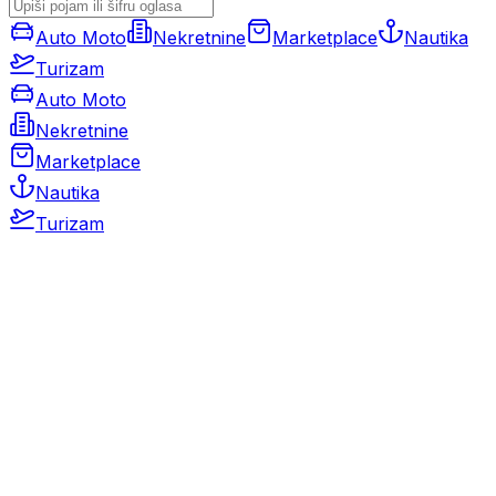
Auto Moto
Nekretnine
Marketplace
Nautika
Turizam
Auto Moto
Nekretnine
Marketplace
Nautika
Turizam
Auto Moto
Rabljeni automobili
Novi automobili
Motocikli / motori
Gospodarska vozila
Rezervni dijelovi i oprema
Kamperi i kamp prikolice