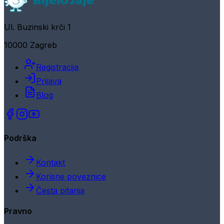
Ul. Buzinski krči 1
10000 Zagreb
Registracija
Prijava
Blog
Podrška
Kontakt
Korisne poveznice
Česta pitanja
Pravno