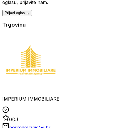
oglasu, prijavite nam.
Prijavi oglas →
Trgovina
IMPERIUM IMMOBILIARE
0
(
0
)
posredovanje@ii.hr