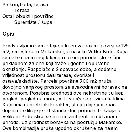
Balkon/Lođa/Terasa
Terasa
Ostali objekti i površine
Spremište / šupa
Opis
Predstavljamo samostojeću kuću za najam, površine 125
m2, smještenu u Makarskoj, u naselju Veliko Brdo. Kuća
se nalazi na mirnoj lokaciji u blizini prirode, što je čini
prikladnom za one koji traže ugodno i opušteno
okruženje. Raspolaže s 2 spavaće sobe, a dodatnu
vrijednost prostoru daju terasa, dvorište i
ostava/skladište. Parcela površine 700 m2 pruža
dovoljno vanjskog prostora za svakodnevni boravak na
otvorenom. Posebne prednosti ove nekretnine su lijep
pogled, pogled na more, vrlo sunčana pozicija te klima.
Kuća ima i umjetnički karakter, što joj daje poseban
dojam i razlikuje je od standardne ponude. Lokacija u
Velikom Brdu ističe se mirnim ambijentom i blizinom
prirode, uz prednost boravka na području Makarske.
Ova kombinacija pruža ugodno okruženje za najam