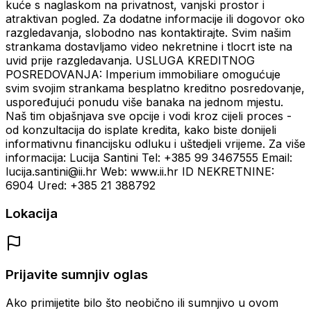
kuće s naglaskom na privatnost, vanjski prostor i
atraktivan pogled. Za dodatne informacije ili dogovor oko
razgledavanja, slobodno nas kontaktirajte. Svim našim
strankama dostavljamo video nekretnine i tlocrt iste na
uvid prije razgledavanja. USLUGA KREDITNOG
POSREDOVANJA: Imperium immobiliare omogućuje
svim svojim strankama besplatno kreditno posredovanje,
uspoređujući ponudu više banaka na jednom mjestu.
Naš tim objašnjava sve opcije i vodi kroz cijeli proces -
od konzultacija do isplate kredita, kako biste donijeli
informativnu financijsku odluku i uštedjeli vrijeme. Za više
informacija: Lucija Santini Tel: +385 99 3467555 Email:
lucija.santini@ii.hr Web: www.ii.hr ID NEKRETNINE:
6904 Ured: +385 21 388792
Lokacija
Prijavite sumnjiv oglas
Ako primijetite bilo što neobično ili sumnjivo u ovom