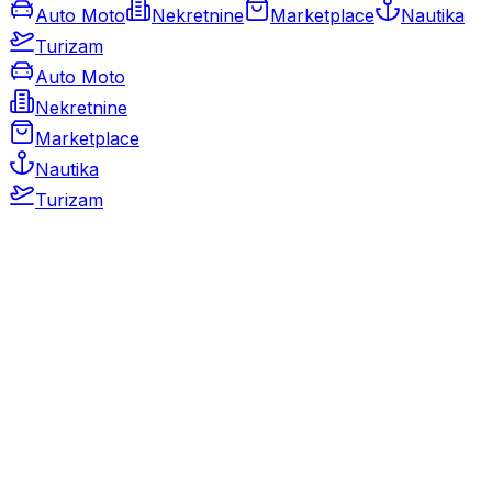
Auto Moto
Nekretnine
Marketplace
Nautika
Turizam
Auto Moto
Nekretnine
Marketplace
Nautika
Turizam
Auto Moto
Rabljeni automobili
Novi automobili
Motocikli / motori
Gospodarska vozila
Rezervni dijelovi i oprema
Kamperi i kamp prikolice