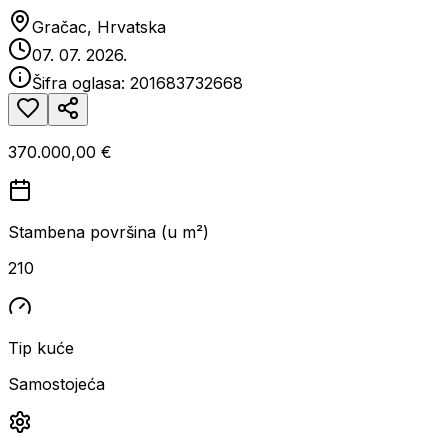
Gračac, Hrvatska
07. 07. 2026.
Šifra oglasa:
201683732668
370.000,00 €
Stambena površina (u m²)
210
Tip kuće
Samostojeća