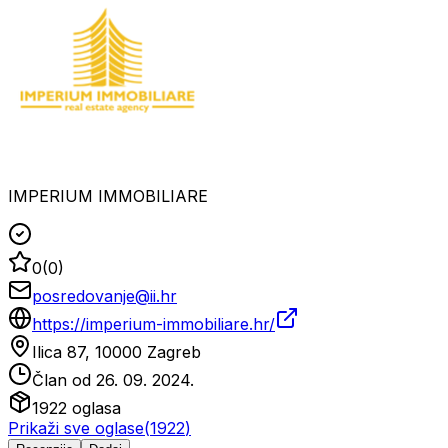
IMPERIUM IMMOBILIARE
0
(
0
)
posredovanje@ii.hr
https://imperium-immobiliare.hr/
Ilica 87, 10000 Zagreb
Član od
26. 09. 2024.
1922
oglasa
Prikaži sve oglase
(
1922
)