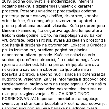
2019. godine obuhvatila je modernizaciju interijera i
dodatno istaknula dizajnerski i umjetnički karakter
prostora. Posebnu vrijednost predstavljaju dodatne
prostorije poput ostave/skladišta, drvarnice, konobe i
vrtne kućice, što omogućuje raznovrsnu upotrebu
prema potrebama budućih vlasnika. Kuća je opremljena
klimom i kaminom, što osigurava ugodnu temperaturu
tijekom cijele godine. Uz to, na raspolaganju su balkon,
vrt, dvorište, bazen i roštilj, stvarajući idealan prostor za
opuštanje ili druženje na otvorenom. Lokacija u Gračacu
pruža izniman mir, predivan pogled na planine i
neposrednu blizinu prirode. Kuća se nalazi na vrlo
sunčanoj i uređenoj okućnici, što dodatno naglašava
njezinu atraktivnost. Blizina prirodnih ljepota čini ovu
nekretninu savršenim izborom za ljubitelje mira i
boravka u prirodi, a ujedno nudi i značajan potencijal za
dugoročnu vrijednost. Za više informacija ili dogovor oko
razgledavanja, stojimo vam na raspolaganju. Svim našim
strankama dostavljamo video nekretnine i tlocrt iste na
uvid prije razgledavanja. USLUGA KREDITNOG
POSREDOVANJA: Imperium immobiliare omogučuje
svim svojim strankama besplatno kreditno posredovanje,
uspoređujući ponudu više banaka na jednom mjestu.