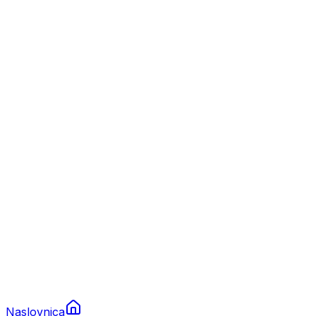
Nautika
Plovila
Charter
Prikolice za plovila
Brodski rezervni dijelovi
Nautička oprema
Brodski motori
Turizam
Apartmani
Sobe
Kuće za odmor
Aranžmani
Naslovnica