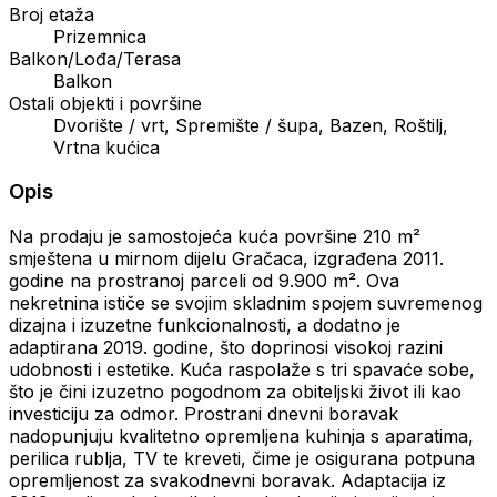
Broj etaža
Prizemnica
Balkon/Lođa/Terasa
Balkon
Ostali objekti i površine
Dvorište / vrt, Spremište / šupa, Bazen, Roštilj,
Vrtna kućica
Opis
Na prodaju je samostojeća kuća površine 210 m²
smještena u mirnom dijelu Gračaca, izgrađena 2011.
godine na prostranoj parceli od 9.900 m². Ova
nekretnina ističe se svojim skladnim spojem suvremenog
dizajna i izuzetne funkcionalnosti, a dodatno je
adaptirana 2019. godine, što doprinosi visokoj razini
udobnosti i estetike. Kuća raspolaže s tri spavaće sobe,
što je čini izuzetno pogodnom za obiteljski život ili kao
investiciju za odmor. Prostrani dnevni boravak
nadopunjuju kvalitetno opremljena kuhinja s aparatima,
perilica rublja, TV te kreveti, čime je osigurana potpuna
opremljenost za svakodnevni boravak. Adaptacija iz