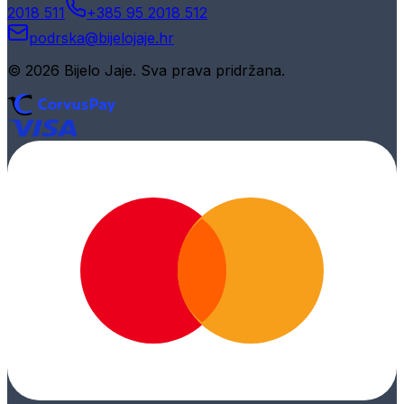
2018 511
+385 95 2018 512
podrska@bijelojaje.hr
© 2026 Bijelo Jaje. Sva prava pridržana.