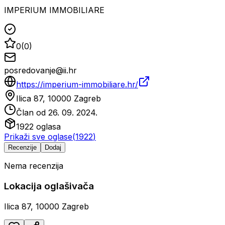
IMPERIUM IMMOBILIARE
0
(
0
)
posredovanje@ii.hr
https://imperium-immobiliare.hr/
Ilica 87, 10000 Zagreb
Član od
26. 09. 2024.
1922
oglasa
Prikaži sve oglase
(
1922
)
Recenzije
Dodaj
Nema recenzija
Lokacija oglašivača
Ilica 87, 10000 Zagreb