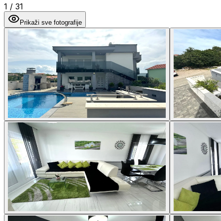
1
/
31
Prikaži sve fotografije