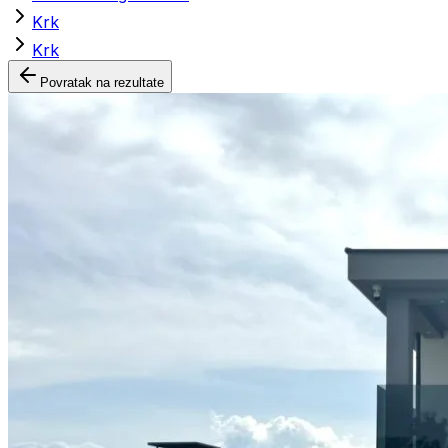
Krk
Krk
Povratak na rezultate