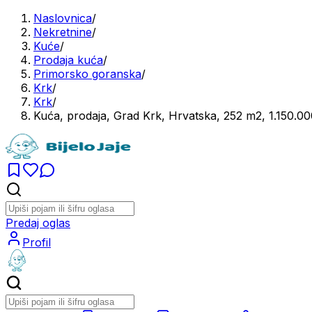
Naslovnica
/
Nekretnine
/
Kuće
/
Prodaja kuća
/
Primorsko goranska
/
Krk
/
Krk
/
Kuća, prodaja, Grad Krk, Hrvatska, 252 m2, 1.150.0
Predaj oglas
Profil