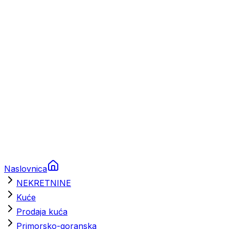
Prikolice za plovila
Brodski rezervni dijelovi
Nautička oprema
Brodski motori
Turizam
Apartmani
Sobe
Kuće za odmor
Aranžmani
Naslovnica
NEKRETNINE
Kuće
Prodaja kuća
Primorsko-goranska