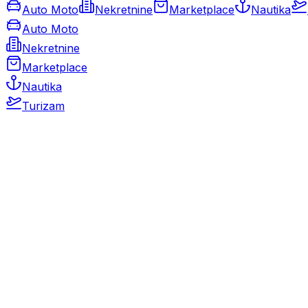
Auto Moto
Nekretnine
Marketplace
Nautika
Auto Moto
Nekretnine
Marketplace
Nautika
Turizam
Auto Moto
Rabljeni automobili
Novi automobili
Motocikli / motori
Gospodarska vozila
Rezervni dijelovi i oprema
Kamperi i kamp prikolice
Oldtimeri