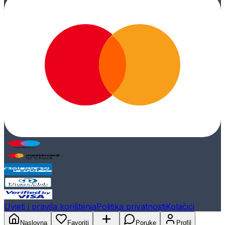
Uvjeti i pravila korištenja
Politika privatnosti
Kolačići
Naslovna
Favoriti
Poruke
Profil