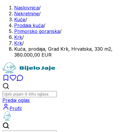
Naslovnica
/
Nekretnine
/
Kuće
/
Prodaja kuća
/
Primorsko goranska
/
Krk
/
Krk
/
Kuća, prodaja, Grad Krk, Hrvatska, 330 m2,
380.000,00 EUR
Predaj oglas
Profil