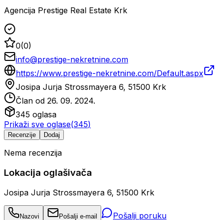
Agencija Prestige Real Estate Krk
0
(
0
)
info@prestige-nekretnine.com
https://www.prestige-nekretnine.com/Default.aspx
Josipa Jurja Strossmayera 6, 51500 Krk
Član od
26. 09. 2024.
345
oglasa
Prikaži sve oglase
(
345
)
Recenzije
Dodaj
Nema recenzija
Lokacija oglašivača
Josipa Jurja Strossmayera 6, 51500 Krk
Pošalji poruku
Nazovi
Pošalji e-mail