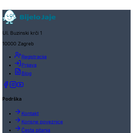
Ul. Buzinski krči 1
10000 Zagreb
Registracija
Prijava
Blog
Podrška
Kontakt
Korisne poveznice
Česta pitanja