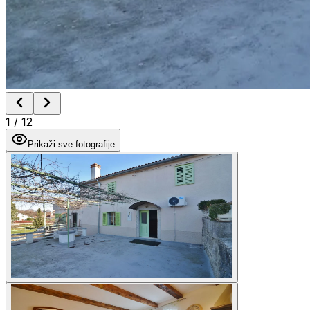
1
/
12
Prikaži sve fotografije