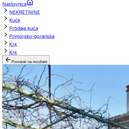
Naslovnica
NEKRETNINE
Kuće
Prodaja kuća
Primorsko-goranska
Krk
Krk
Povratak na rezultate