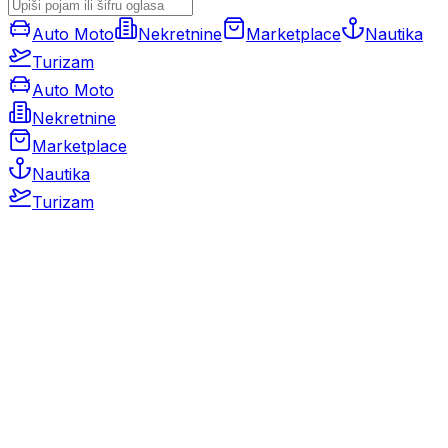
Auto Moto
Nekretnine
Marketplace
Nautika
Turizam
Auto Moto
Nekretnine
Marketplace
Nautika
Turizam
Auto Moto
Rabljeni automobili
Novi automobili
Motocikli / motori
Gospodarska vozila
Rezervni dijelovi i oprema
Kamperi i kamp prikolice