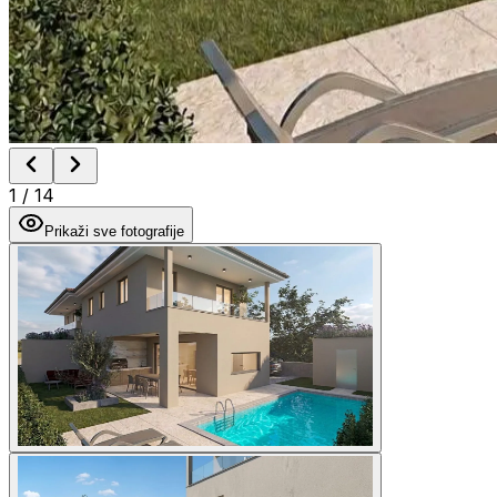
1
/
14
Prikaži sve fotografije