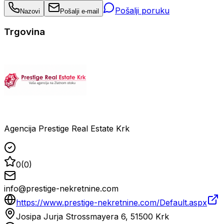
Pošalji poruku
Nazovi
Pošalji e-mail
Trgovina
Agencija Prestige Real Estate Krk
0
(
0
)
info@prestige-nekretnine.com
https://www.prestige-nekretnine.com/Default.aspx
Josipa Jurja Strossmayera 6, 51500 Krk