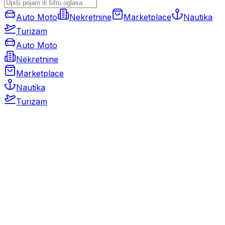
Auto Moto
Nekretnine
Marketplace
Nautika
Turizam
Auto Moto
Nekretnine
Marketplace
Nautika
Turizam
Auto Moto
Rabljeni automobili
Novi automobili
Motocikli / motori
Gospodarska vozila
Rezervni dijelovi i oprema
Kamperi i kamp prikolice