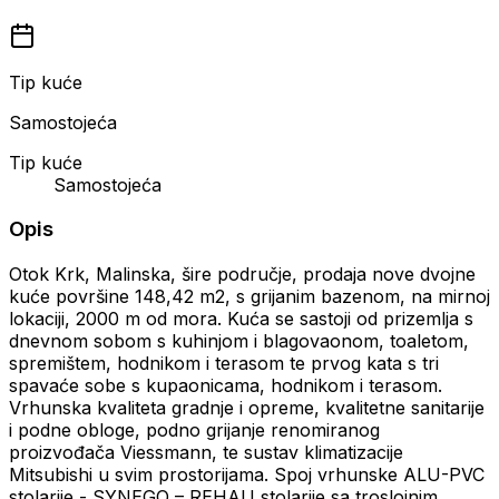
Tip kuće
Samostojeća
Tip kuće
Samostojeća
Opis
Otok Krk, Malinska, šire područje, prodaja nove dvojne
kuće površine 148,42 m2, s grijanim bazenom, na mirnoj
lokaciji, 2000 m od mora. Kuća se sastoji od prizemlja s
dnevnom sobom s kuhinjom i blagovaonom, toaletom,
spremištem, hodnikom i terasom te prvog kata s tri
spavaće sobe s kupaonicama, hodnikom i terasom.
Vrhunska kvaliteta gradnje i opreme, kvalitetne sanitarije
i podne obloge, podno grijanje renomiranog
proizvođača Viessmann, te sustav klimatizacije
Mitsubishi u svim prostorijama. Spoj vrhunske ALU-PVC
stolarije - SYNEGO – REHAU stolarije sa troslojnim