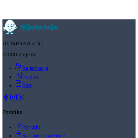
Ul. Buzinski krči 1
10000 Zagreb
Registracija
Prijava
Blog
Podrška
Kontakt
Korisne poveznice