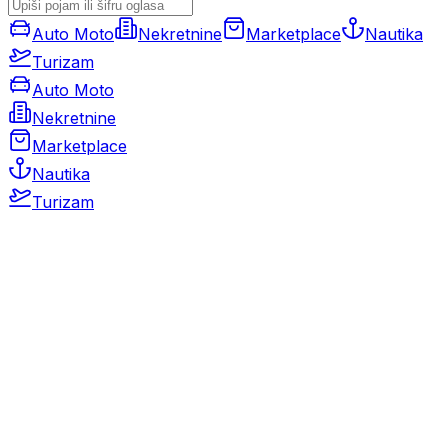
Auto Moto
Nekretnine
Marketplace
Nautika
Turizam
Auto Moto
Nekretnine
Marketplace
Nautika
Turizam
Auto Moto
Rabljeni automobili
Novi automobili
Motocikli / motori
Gospodarska vozila
Rezervni dijelovi i oprema
Kamperi i kamp prikolice