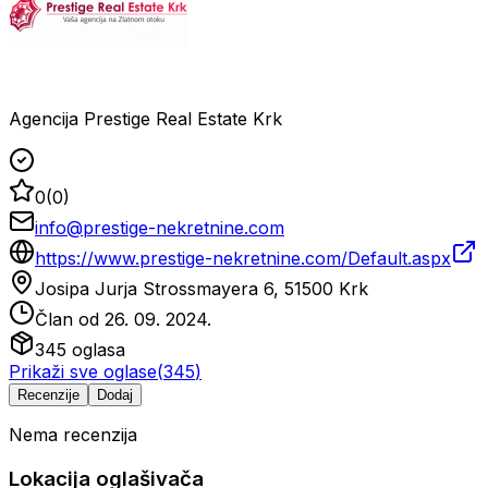
Agencija Prestige Real Estate Krk
0
(
0
)
info@prestige-nekretnine.com
https://www.prestige-nekretnine.com/Default.aspx
Josipa Jurja Strossmayera 6, 51500 Krk
Član od
26. 09. 2024.
345
oglasa
Prikaži sve oglase
(
345
)
Recenzije
Dodaj
Nema recenzija
Lokacija oglašivača