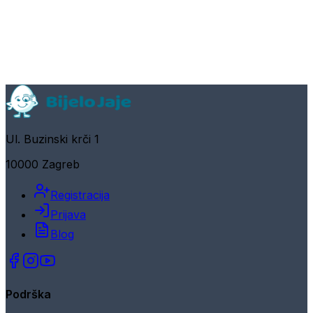
Ul. Buzinski krči 1
10000 Zagreb
Registracija
Prijava
Blog
Podrška