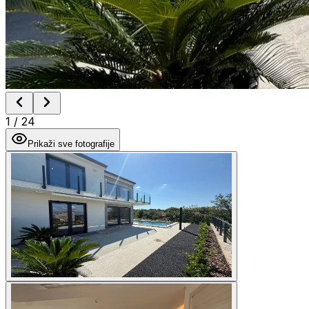
1
/
24
Prikaži sve fotografije