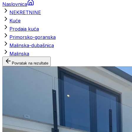
Naslovnica
NEKRETNINE
Kuće
Prodaja kuća
Primorsko-goranska
Malinska-dubašnica
Malinska
Povratak na rezultate