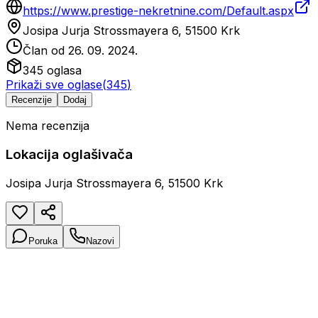
https://www.prestige-nekretnine.com/Default.aspx
Josipa Jurja Strossmayera 6, 51500 Krk
Član od
26. 09. 2024.
345
oglasa
Prikaži sve oglase
(
345
)
Recenzije
Dodaj
Nema recenzija
Lokacija oglašivača
Josipa Jurja Strossmayera 6, 51500 Krk
Poruka
Nazovi