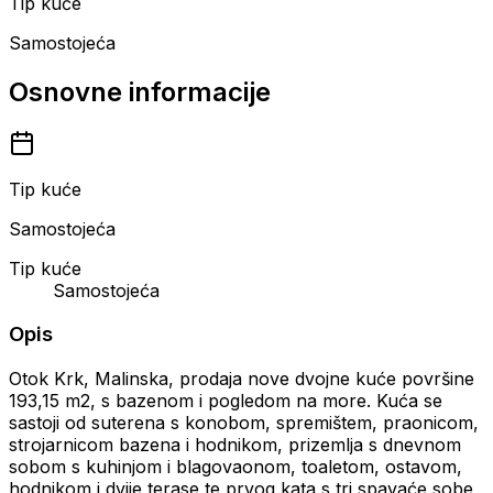
Tip kuće
Samostojeća
Osnovne informacije
Tip kuće
Samostojeća
Tip kuće
Samostojeća
Opis
Otok Krk, Malinska, prodaja nove dvojne kuće površine
193,15 m2, s bazenom i pogledom na more. Kuća se
sastoji od suterena s konobom, spremištem, praonicom,
strojarnicom bazena i hodnikom, prizemlja s dnevnom
sobom s kuhinjom i blagovaonom, toaletom, ostavom,
hodnikom i dvije terase te prvog kata s tri spavaće sobe