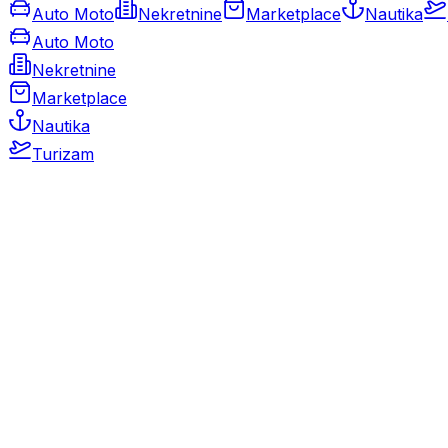
Auto Moto
Nekretnine
Marketplace
Nautika
Auto Moto
Nekretnine
Marketplace
Nautika
Turizam
Auto Moto
Rabljeni automobili
Novi automobili
Motocikli / motori
Gospodarska vozila
Rezervni dijelovi i oprema
Kamperi i kamp prikolice
Oldtimeri