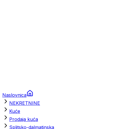
Prikolice za plovila
Brodski rezervni dijelovi
Nautička oprema
Brodski motori
Turizam
Apartmani
Sobe
Kuće za odmor
Aranžmani
Naslovnica
NEKRETNINE
Kuće
Prodaja kuća
Splitsko-dalmatinska