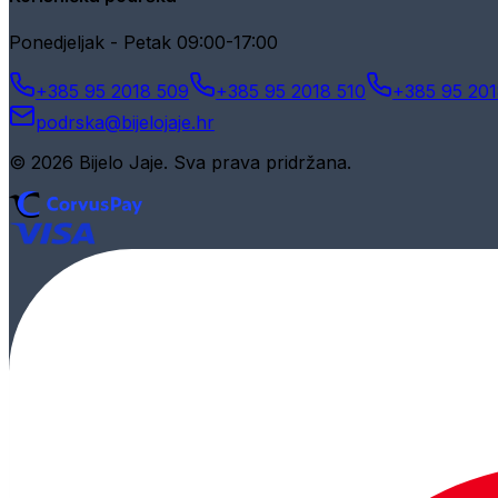
Ponedjeljak - Petak 09:00-17:00
+385 95 2018 509
+385 95 2018 510
+385 95 201
podrska@bijelojaje.hr
© 2026 Bijelo Jaje. Sva prava pridržana.