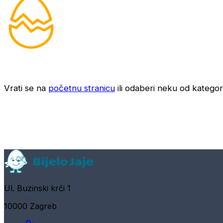
Vrati se na
početnu stranicu
ili odaberi neku od kategori
Ul. Buzinski krči 1
10000 Zagreb