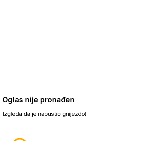
Apartmani
Sobe
Kuće za odmor
Aranžmani
Oglas nije pronađen
Izgleda da je napustio gnijezdo!