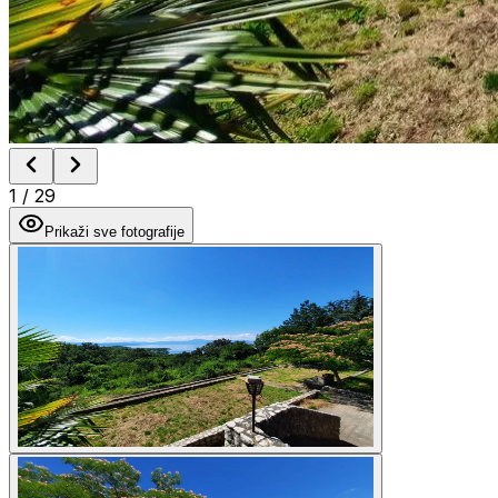
1
/
29
Prikaži sve fotografije