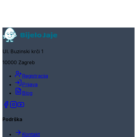
Ul. Buzinski krči 1
10000 Zagreb
Registracija
Prijava
Blog
Podrška
Kontakt