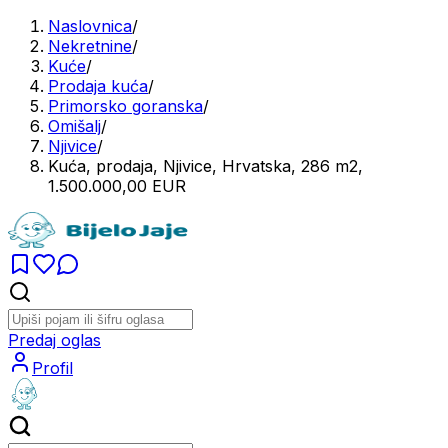
Naslovnica
/
Nekretnine
/
Kuće
/
Prodaja kuća
/
Primorsko goranska
/
Omišalj
/
Njivice
/
Kuća, prodaja, Njivice, Hrvatska, 286 m2,
1.500.000,00 EUR
Predaj oglas
Profil