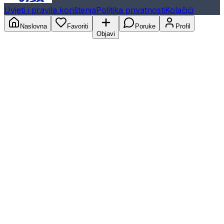
Uvjeti i pravila korištenja
Politika privatnosti
Kolačići
Naslovna
Favoriti
Poruke
Profil
Objavi