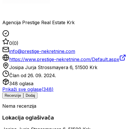
Agencija Prestige Real Estate Krk
0
(
0
)
info@prestige-nekretnine.com
https://www.prestige-nekretnine.com/Default.aspx
Josipa Jurja Strossmayera 6, 51500 Krk
Član od
26. 09. 2024.
348
oglasa
Prikaži sve oglase
(
348
)
Recenzije
Dodaj
Nema recenzija
Lokacija oglašivača