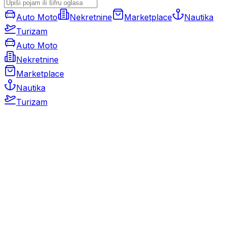
Auto Moto
Nekretnine
Marketplace
Nautika
Turizam
Auto Moto
Nekretnine
Marketplace
Nautika
Turizam
Auto Moto
Rabljeni automobili
Novi automobili
Motocikli / motori
Gospodarska vozila
Rezervni dijelovi i oprema
Kamperi i kamp prikolice