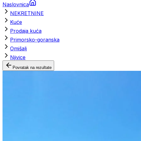
Naslovnica
NEKRETNINE
Kuće
Prodaja kuća
Primorsko-goranska
Omišalj
Njivice
Povratak na rezultate