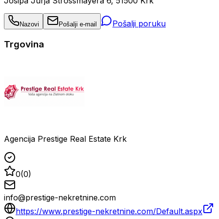
Josipa Jurja Strossmayera 6, 51500 Krk
Pošalji poruku
Nazovi
Pošalji e-mail
Trgovina
Agencija Prestige Real Estate Krk
0
(
0
)
info@prestige-nekretnine.com
https://www.prestige-nekretnine.com/Default.aspx