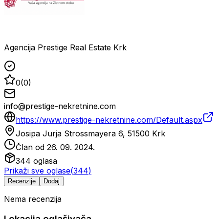
Agencija Prestige Real Estate Krk
0
(
0
)
info@prestige-nekretnine.com
https://www.prestige-nekretnine.com/Default.aspx
Josipa Jurja Strossmayera 6, 51500 Krk
Član od
26. 09. 2024.
344
oglasa
Prikaži sve oglase
(
344
)
Recenzije
Dodaj
Nema recenzija
Lokacija oglašivača