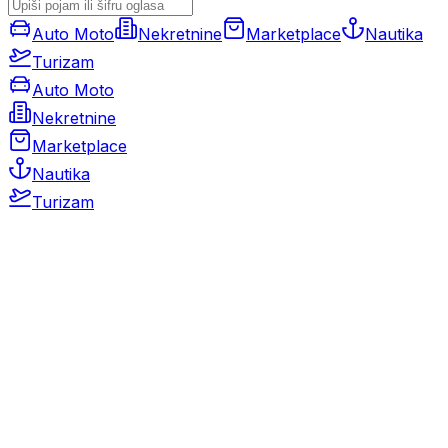
Auto Moto
Nekretnine
Marketplace
Nautika
Turizam
Auto Moto
Nekretnine
Marketplace
Nautika
Turizam
Auto Moto
Rabljeni automobili
Novi automobili
Motocikli / motori
Gospodarska vozila
Rezervni dijelovi i oprema
Kamperi i kamp prikolice