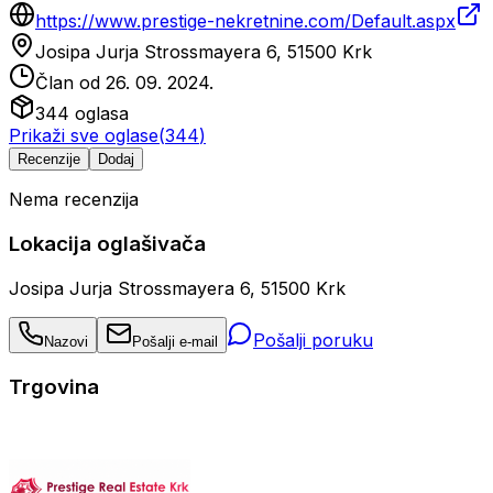
https://www.prestige-nekretnine.com/Default.aspx
Josipa Jurja Strossmayera 6, 51500 Krk
Član od
26. 09. 2024.
344
oglasa
Prikaži sve oglase
(
344
)
Recenzije
Dodaj
Nema recenzija
Lokacija oglašivača
Josipa Jurja Strossmayera 6, 51500 Krk
Pošalji poruku
Nazovi
Pošalji e-mail
Trgovina