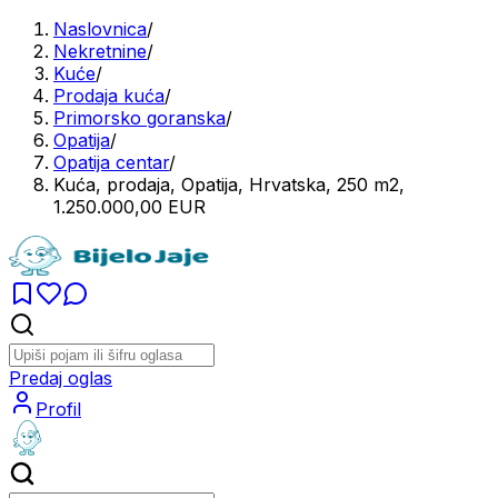
Naslovnica
/
Nekretnine
/
Kuće
/
Prodaja kuća
/
Primorsko goranska
/
Opatija
/
Opatija centar
/
Kuća, prodaja, Opatija, Hrvatska, 250 m2,
1.250.000,00 EUR
Predaj oglas
Profil