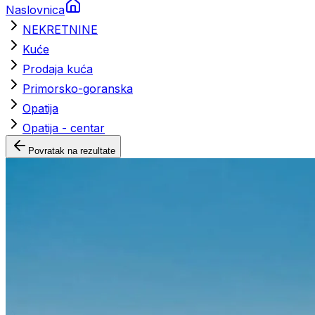
Naslovnica
NEKRETNINE
Kuće
Prodaja kuća
Primorsko-goranska
Opatija
Opatija - centar
Povratak na rezultate