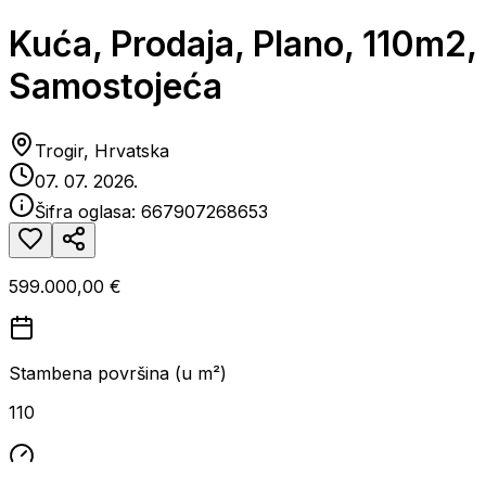
Kuća, Prodaja, Plano, 110m2,
Samostojeća
Trogir, Hrvatska
07. 07. 2026.
Šifra oglasa:
667907268653
599.000,00 €
Stambena površina (u m²)
110