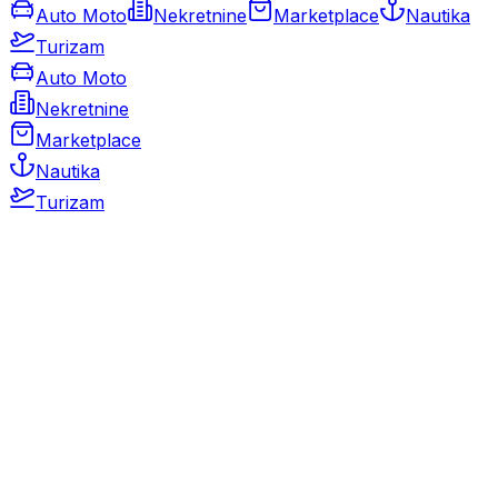
Auto Moto
Nekretnine
Marketplace
Nautika
Turizam
Auto Moto
Nekretnine
Marketplace
Nautika
Turizam
Auto Moto
Rabljeni automobili
Novi automobili
Motocikli / motori
Gospodarska vozila
Rezervni dijelovi i oprema
Kamperi i kamp prikolice