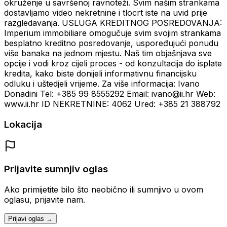
okruženje u savršenoj ravnoteži. Svim našim strankama
dostavljamo video nekretnine i tlocrt iste na uvid prije
razgledavanja. USLUGA KREDITNOG POSREDOVANJA:
Imperium immobiliare omogučuje svim svojim strankama
besplatno kreditno posredovanje, uspoređujući ponudu
više banaka na jednom mjestu. Naš tim objašnjava sve
opcije i vodi kroz cijeli proces - od konzultacija do isplate
kredita, kako biste donijeli informativnu financijsku
odluku i uštedjeli vrijeme. Za više informacija: Ivano
Donadini Tel: +385 99 8555292 Email: ivano@ii.hr Web:
www.ii.hr ID NEKRETNINE: 4062 Ured: +385 21 388792
Lokacija
Prijavite sumnjiv oglas
Ako primijetite bilo što neobično ili sumnjivo u ovom
oglasu, prijavite nam.
Prijavi oglas →