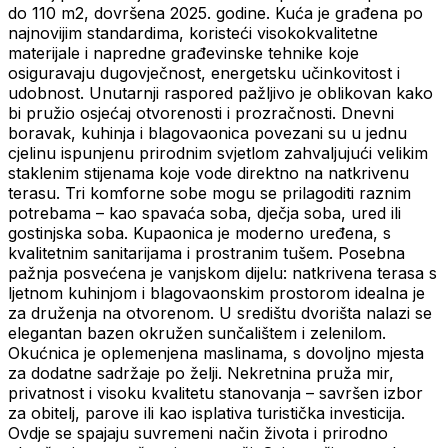
do 110 m2, dovršena 2025. godine. Kuća je građena po
najnovijim standardima, koristeći visokokvalitetne
materijale i napredne građevinske tehnike koje
osiguravaju dugovječnost, energetsku učinkovitost i
udobnost. Unutarnji raspored pažljivo je oblikovan kako
bi pružio osjećaj otvorenosti i prozračnosti. Dnevni
boravak, kuhinja i blagovaonica povezani su u jednu
cjelinu ispunjenu prirodnim svjetlom zahvaljujući velikim
staklenim stijenama koje vode direktno na natkrivenu
terasu. Tri komforne sobe mogu se prilagoditi raznim
potrebama – kao spavaća soba, dječja soba, ured ili
gostinjska soba. Kupaonica je moderno uređena, s
kvalitetnim sanitarijama i prostranim tušem. Posebna
pažnja posvećena je vanjskom dijelu: natkrivena terasa s
ljetnom kuhinjom i blagovaonskim prostorom idealna je
za druženja na otvorenom. U središtu dvorišta nalazi se
elegantan bazen okružen sunčalištem i zelenilom.
Okućnica je oplemenjena maslinama, s dovoljno mjesta
za dodatne sadržaje po želji. Nekretnina pruža mir,
privatnost i visoku kvalitetu stanovanja – savršen izbor
za obitelj, parove ili kao isplativa turistička investicija.
Ovdje se spajaju suvremeni način života i prirodno