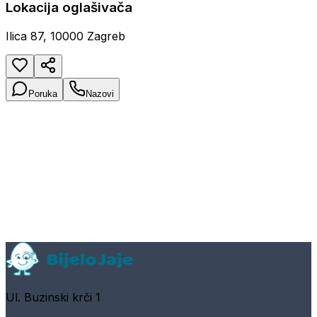
Lokacija oglašivača
Ilica 87, 10000 Zagreb
Poruka
Nazovi
Ul. Buzinski krči 1