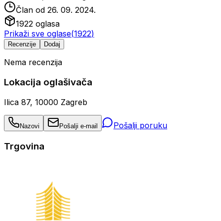
Član od
26. 09. 2024.
1922
oglasa
Prikaži sve oglase
(
1922
)
Recenzije
Dodaj
Nema recenzija
Lokacija oglašivača
Ilica 87, 10000 Zagreb
Pošalji poruku
Nazovi
Pošalji e-mail
Trgovina