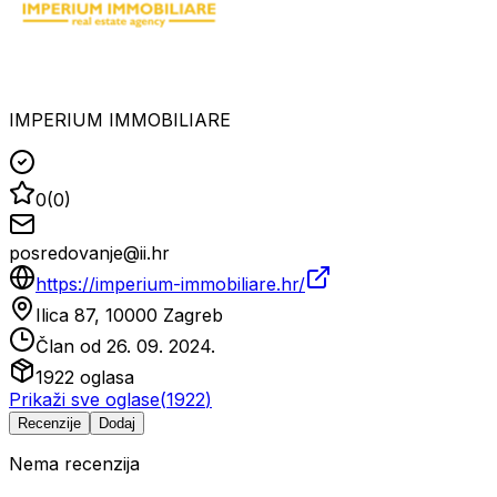
IMPERIUM IMMOBILIARE
0
(
0
)
posredovanje@ii.hr
https://imperium-immobiliare.hr/
Ilica 87, 10000 Zagreb
Član od
26. 09. 2024.
1922
oglasa
Prikaži sve oglase
(
1922
)
Recenzije
Dodaj
Nema recenzija