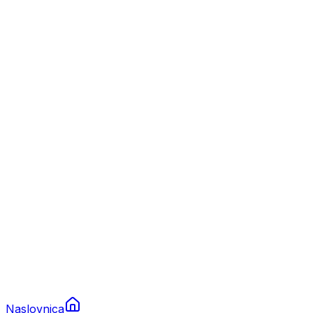
Nautika
Plovila
Charter
Prikolice za plovila
Brodski rezervni dijelovi
Nautička oprema
Brodski motori
Turizam
Apartmani
Sobe
Kuće za odmor
Aranžmani
Naslovnica