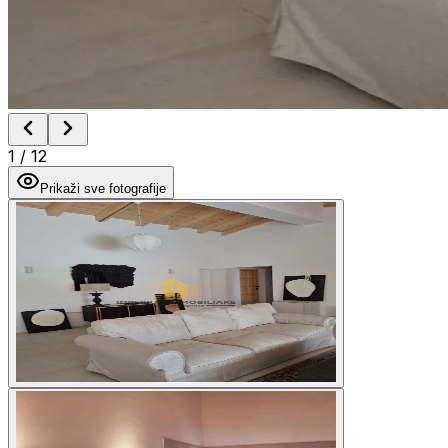
1
/
12
Prikaži sve fotografije