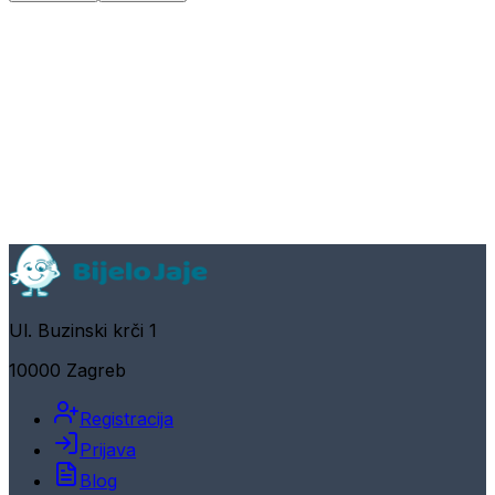
Ul. Buzinski krči 1
10000 Zagreb
Registracija
Prijava
Blog