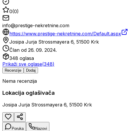
0
(
0
)
info@prestige-nekretnine.com
https://www.prestige-nekretnine.com/Default.aspx
Josipa Jurja Strossmayera 6, 51500 Krk
Član od
26. 09. 2024.
348
oglasa
Prikaži sve oglase
(
348
)
Recenzije
Dodaj
Nema recenzija
Lokacija oglašivača
Josipa Jurja Strossmayera 6, 51500 Krk
Poruka
Nazovi