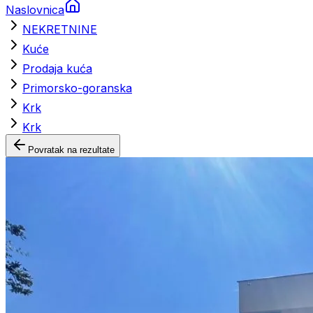
Naslovnica
NEKRETNINE
Kuće
Prodaja kuća
Primorsko-goranska
Krk
Krk
Povratak na rezultate