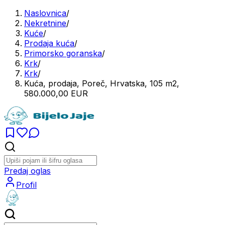
Naslovnica
/
Nekretnine
/
Kuće
/
Prodaja kuća
/
Primorsko goranska
/
Krk
/
Krk
/
Kuća, prodaja, Poreč, Hrvatska, 105 m2,
580.000,00 EUR
Predaj oglas
Profil