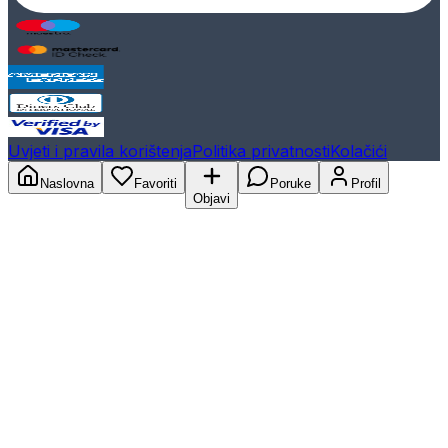
Uvjeti i pravila korištenja
Politika privatnosti
Kolačići
Naslovna
Favoriti
Poruke
Profil
Objavi