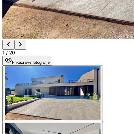
1
/
20
Prikaži sve fotografije