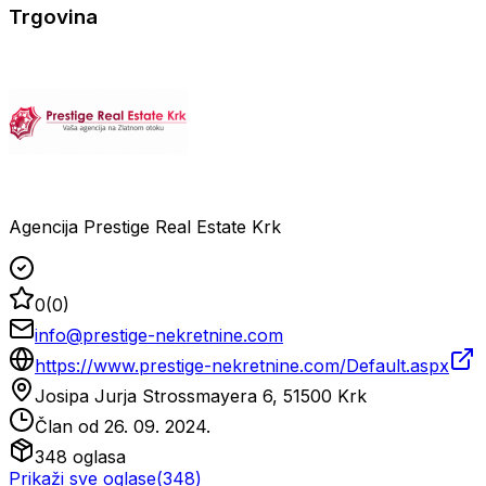
Trgovina
Agencija Prestige Real Estate Krk
0
(
0
)
info@prestige-nekretnine.com
https://www.prestige-nekretnine.com/Default.aspx
Josipa Jurja Strossmayera 6, 51500 Krk
Član od
26. 09. 2024.
348
oglasa
Prikaži sve oglase
(
348
)