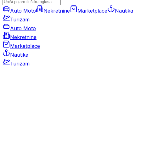
Auto Moto
Nekretnine
Marketplace
Nautika
Turizam
Auto Moto
Nekretnine
Marketplace
Nautika
Turizam
Auto Moto
Rabljeni automobili
Novi automobili
Motocikli / motori
Gospodarska vozila
Rezervni dijelovi i oprema
Kamperi i kamp prikolice