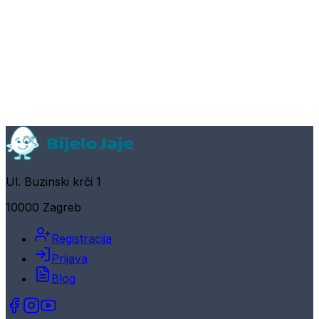
Ul. Buzinski krči 1
10000 Zagreb
Registracija
Prijava
Blog