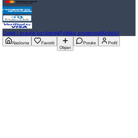
Uvjeti i pravila korištenja
Politika privatnosti
Kolačići
Naslovna
Favoriti
Poruke
Profil
Objavi