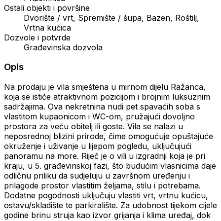
Ostali objekti i površine
Dvorište / vrt, Spremište / šupa, Bazen, Roštilj,
Vrtna kućica
Dozvole i potvrde
Građevinska dozvola
Opis
Na prodaju je vila smještena u mirnom dijelu Ražanca,
koja se ističe atraktivnom pozicijom i brojnim luksuznim
sadržajima. Ova nekretnina nudi pet spavaćih soba s
vlastitom kupaonicom i WC-om, pružajući dovoljno
prostora za veću obitelj ili goste. Vila se nalazi u
neposrednoj blizini prirode, čime omogućuje opuštajuće
okruženje i uživanje u lijepom pogledu, uključujući
panoramu na more. Riječ je o vili u izgradnji koja je pri
kraju, u 5. građevinskoj fazi, što budućim vlasnicima daje
odličnu priliku da sudjeluju u završnom uređenju i
prilagode prostor vlastitim željama, stilu i potrebama.
Dodatne pogodnosti uključuju vlastiti vrt, vrtnu kućicu,
ostavu/skladište te parkiralište. Za udobnost tijekom cijele
godine brinu struja kao izvor grijanja i klima uređaj, dok