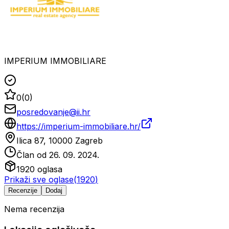
IMPERIUM IMMOBILIARE
0
(
0
)
posredovanje@ii.hr
https://imperium-immobiliare.hr/
Ilica 87, 10000 Zagreb
Član od
26. 09. 2024.
1920
oglasa
Prikaži sve oglase
(
1920
)
Recenzije
Dodaj
Nema recenzija