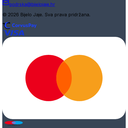
podrska@bijelojaje.hr
© 2026 Bijelo Jaje. Sva prava pridržana.