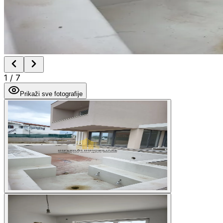
1
/
7
Prikaži sve fotografije