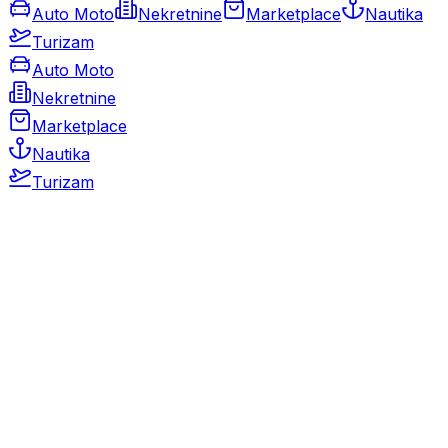
Auto Moto
Nekretnine
Marketplace
Nautika
Turizam
Auto Moto
Nekretnine
Marketplace
Nautika
Turizam
Auto Moto
Rabljeni automobili
Novi automobili
Motocikli / motori
Gospodarska vozila
Rezervni dijelovi i oprema
Kamperi i kamp prikolice