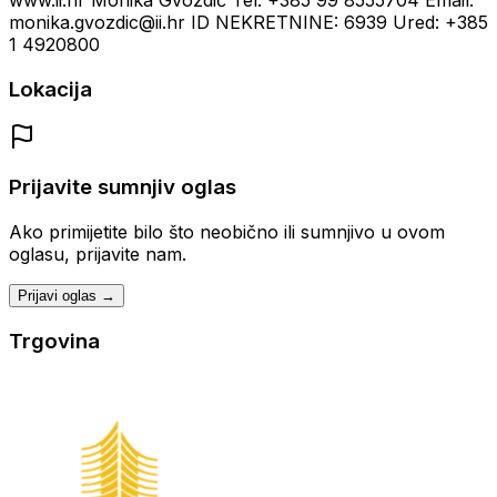
www.ii.hr Monika Gvozdić Tel: +385 99 8555704 Email:
monika.gvozdic@ii.hr ID NEKRETNINE: 6939 Ured: +385
1 4920800
Lokacija
Prijavite sumnjiv oglas
Ako primijetite bilo što neobično ili sumnjivo u ovom
oglasu, prijavite nam.
Prijavi oglas →
Trgovina