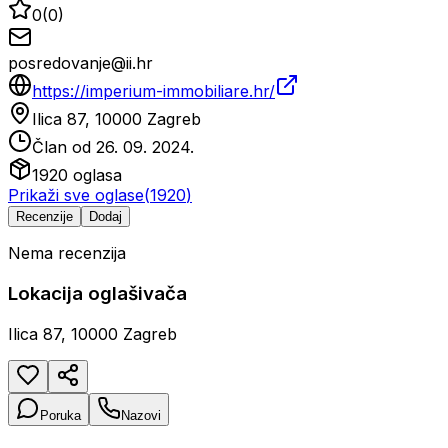
0
(
0
)
posredovanje@ii.hr
https://imperium-immobiliare.hr/
Ilica 87, 10000 Zagreb
Član od
26. 09. 2024.
1920
oglasa
Prikaži sve oglase
(
1920
)
Recenzije
Dodaj
Nema recenzija
Lokacija oglašivača
Ilica 87, 10000 Zagreb
Poruka
Nazovi