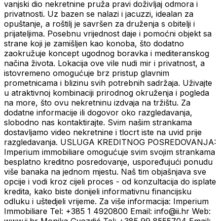
vanjski dio nekretnine pruža pravi doživljaj odmora i
privatnosti. Uz bazen se nalazi i jacuzzi, idealan za
opuštanje, a roštilj je savršen za druženja s obitelji i
prijateljima. Posebnu vrijednost daje i pomoćni objekt sa
strane koji je zamišljen kao konoba, što dodatno
zaokružuje koncept ugodnog boravka i mediteranskog
načina života. Lokacija ove vile nudi mir i privatnost, a
istovremeno omogućuje brz pristup glavnim
prometnicama i blizinu svih potrebnih sadržaja. Uživajte
u atraktivnoj kombinaciji prirodnog okruženja i pogleda
na more, što ovu nekretninu izdvaja na tržištu. Za
dodatne informacije ili dogovor oko razgledavanja,
slobodno nas kontaktirajte. Svim našim strankama
dostavljamo video nekretnine i tlocrt iste na uvid prije
razgledavanja. USLUGA KREDITNOG POSREDOVANJA:
Imperium immobiliare omogućuje svim svojim strankama
besplatno kreditno posredovanje, uspoređujući ponudu
više banaka na jednom mjestu. Naš tim objašnjava sve
opcije i vodi kroz cijeli proces - od konzultacija do isplate
kredita, kako biste donijeli informativnu financijsku
odluku i uštedjeli vrijeme. Za više informacija: Imperium
Immobiliare Tel: +385 1 4920800 Email: info@ii.hr Web: