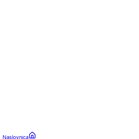
Nautika
Plovila
Charter
Prikolice za plovila
Brodski rezervni dijelovi
Nautička oprema
Brodski motori
Turizam
Apartmani
Sobe
Kuće za odmor
Aranžmani
Naslovnica