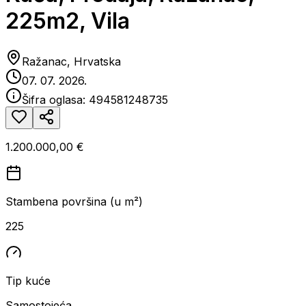
225m2, Vila
Ražanac, Hrvatska
07. 07. 2026.
Šifra oglasa:
494581248735
1.200.000,00 €
Stambena površina (u m²)
225
Tip kuće
Samostojeća