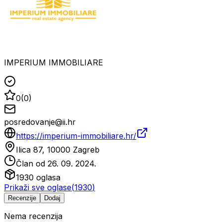
IMPERIUM IMMOBILIARE
0
(
0
)
posredovanje@ii.hr
https://imperium-immobiliare.hr/
Ilica 87, 10000 Zagreb
Član od
26. 09. 2024.
1930
oglasa
Prikaži sve oglase
(
1930
)
Recenzije
Dodaj
Nema recenzija