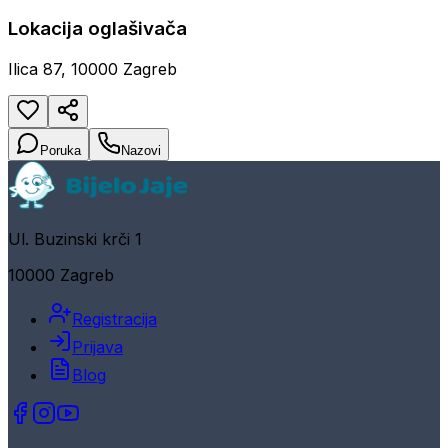
Lokacija oglašivača
Ilica 87, 10000 Zagreb
Poruka
Nazovi
Ul. Buzinski krči 1
10000 Zagreb
Registracija
Prijava
Blog