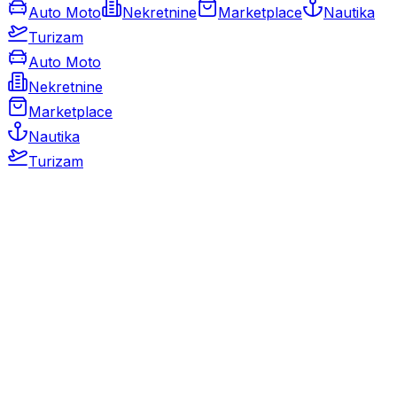
Auto Moto
Nekretnine
Marketplace
Nautika
Turizam
Auto Moto
Nekretnine
Marketplace
Nautika
Turizam
Auto Moto
Rabljeni automobili
Novi automobili
Motocikli / motori
Gospodarska vozila
Rezervni dijelovi i oprema
Kamperi i kamp prikolice