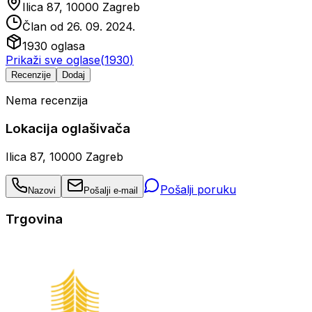
Ilica 87, 10000 Zagreb
Član od
26. 09. 2024.
1930
oglasa
Prikaži sve oglase
(
1930
)
Recenzije
Dodaj
Nema recenzija
Lokacija oglašivača
Ilica 87, 10000 Zagreb
Pošalji poruku
Nazovi
Pošalji e-mail
Trgovina