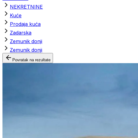
NEKRETNINE
Kuće
Prodaja kuća
Zadarska
Zemunik donji
Zemunik donji
Povratak na rezultate