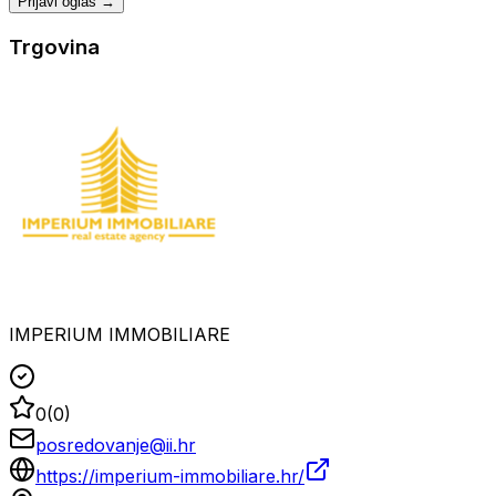
Prijavi oglas →
Trgovina
IMPERIUM IMMOBILIARE
0
(
0
)
posredovanje@ii.hr
https://imperium-immobiliare.hr/