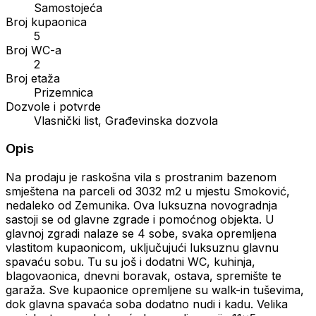
Samostojeća
Broj kupaonica
5
Broj WC-a
2
Broj etaža
Prizemnica
Dozvole i potvrde
Vlasnički list, Građevinska dozvola
Opis
Na prodaju je raskošna vila s prostranim bazenom
smještena na parceli od 3032 m2 u mjestu Smoković,
nedaleko od Zemunika. Ova luksuzna novogradnja
sastoji se od glavne zgrade i pomoćnog objekta. U
glavnoj zgradi nalaze se 4 sobe, svaka opremljena
vlastitom kupaonicom, uključujući luksuznu glavnu
spavaću sobu. Tu su još i dodatni WC, kuhinja,
blagovaonica, dnevni boravak, ostava, spremište te
garaža. Sve kupaonice opremljene su walk-in tuševima,
dok glavna spavaća soba dodatno nudi i kadu. Velika