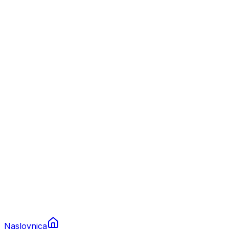
Nautika
Plovila
Charter
Prikolice za plovila
Brodski rezervni dijelovi
Nautička oprema
Brodski motori
Turizam
Apartmani
Sobe
Kuće za odmor
Aranžmani
Naslovnica