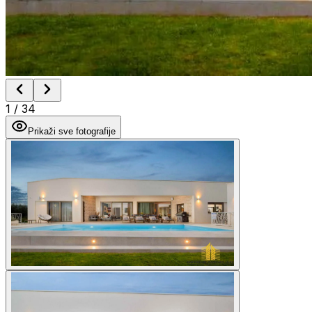
1
/
34
Prikaži sve fotografije