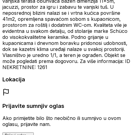
vanjska terasa obuhvaća bazen dimenzija 11x5m,
jacuzzi, prostor za igru i zabavu te vanjski tuš. U
neposrednoj blizini nalazi se i vrtna kućica površine
41m2, opremljena spavaćom sobom s kupaonicom,
prostorom za roštilj i dodatnim WC-om. Kvaliteta vile je
evidentna u svakom detalju, od stolarije marke Schüco
do visokokvalitetne keramike. Podno grijanje u
kupaonicama i dnevnom boravku pridonosi udobnosti,
dok se kazetni klima uređaji nalaze u svakoj prostoriji.
Vlasništvo je uredno 1/1, a teren je ograđen. Objekt se
može pogledati prema dogovoru. Za više informacija: ID
NEKRETNINE: 1261
Lokacija
Prijavite sumnjiv oglas
Ako primijetite bilo što neobično ili sumnjivo u ovom
oglasu, prijavite nam.