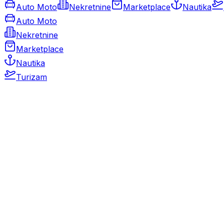
Auto Moto
Nekretnine
Marketplace
Nautika
Auto Moto
Nekretnine
Marketplace
Nautika
Turizam
Auto Moto
Rabljeni automobili
Novi automobili
Motocikli / motori
Gospodarska vozila
Rezervni dijelovi i oprema
Kamperi i kamp prikolice
Oldtimeri