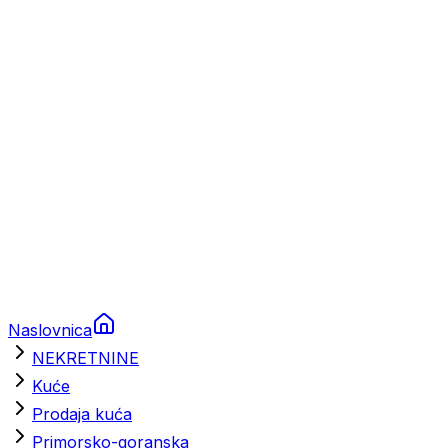
Prikolice za plovila
Brodski rezervni dijelovi
Nautička oprema
Brodski motori
Turizam
Apartmani
Sobe
Kuće za odmor
Aranžmani
Naslovnica
NEKRETNINE
Kuće
Prodaja kuća
Primorsko-goranska