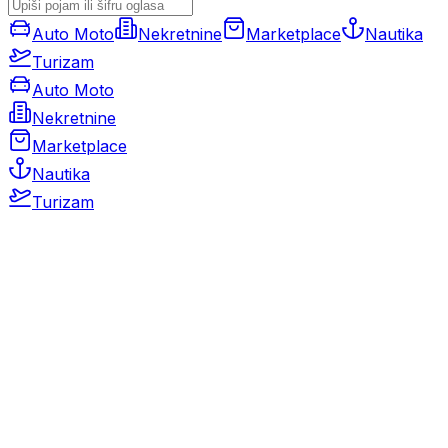
Auto Moto
Nekretnine
Marketplace
Nautika
Turizam
Auto Moto
Nekretnine
Marketplace
Nautika
Turizam
Auto Moto
Rabljeni automobili
Novi automobili
Motocikli / motori
Gospodarska vozila
Rezervni dijelovi i oprema
Kamperi i kamp prikolice