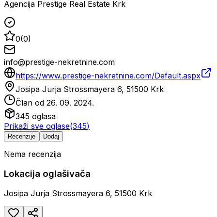
Agencija Prestige Real Estate Krk
0
(
0
)
info@prestige-nekretnine.com
https://www.prestige-nekretnine.com/Default.aspx
Josipa Jurja Strossmayera 6, 51500 Krk
Član od
26. 09. 2024.
345
oglasa
Prikaži sve oglase
(
345
)
Recenzije
Dodaj
Nema recenzija
Lokacija oglašivača
Josipa Jurja Strossmayera 6, 51500 Krk