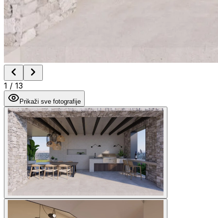
1
/
13
Prikaži sve fotografije