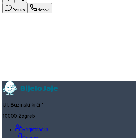
Poruka
Nazovi
Ul. Buzinski krči 1
10000 Zagreb
Registracija