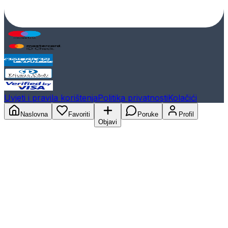
Uvjeti i pravila korištenja
Politika privatnosti
Kolačići
Naslovna
Favoriti
Poruke
Profil
Objavi