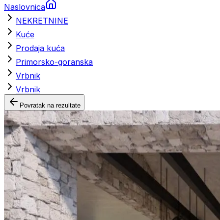
Naslovnica
NEKRETNINE
Kuće
Prodaja kuća
Primorsko-goranska
Vrbnik
Vrbnik
Povratak na rezultate