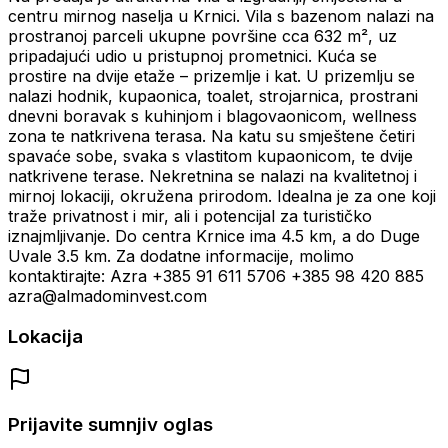
centru mirnog naselja u Krnici. Vila s bazenom nalazi na
prostranoj parceli ukupne površine cca 632 m², uz
pripadajući udio u pristupnoj prometnici. Kuća se
prostire na dvije etaže – prizemlje i kat. U prizemlju se
nalazi hodnik, kupaonica, toalet, strojarnica, prostrani
dnevni boravak s kuhinjom i blagovaonicom, wellness
zona te natkrivena terasa. Na katu su smještene četiri
spavaće sobe, svaka s vlastitom kupaonicom, te dvije
natkrivene terase. Nekretnina se nalazi na kvalitetnoj i
mirnoj lokaciji, okružena prirodom. Idealna je za one koji
traže privatnost i mir, ali i potencijal za turističko
iznajmljivanje. Do centra Krnice ima 4.5 km, a do Duge
Uvale 3.5 km. Za dodatne informacije, molimo
kontaktirajte: Azra +385 91 611 5706 +385 98 420 885
azra@almadominvest.com
Lokacija
Prijavite sumnjiv oglas