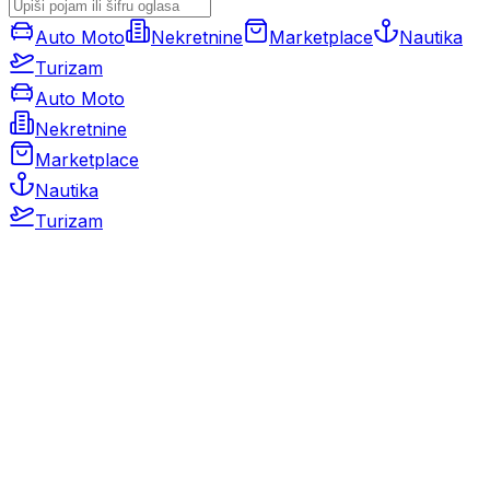
Auto Moto
Nekretnine
Marketplace
Nautika
Turizam
Auto Moto
Nekretnine
Marketplace
Nautika
Turizam
Auto Moto
Rabljeni automobili
Novi automobili
Motocikli / motori
Gospodarska vozila
Rezervni dijelovi i oprema
Kamperi i kamp prikolice