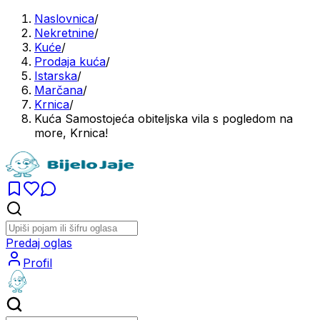
Naslovnica
/
Nekretnine
/
Kuće
/
Prodaja kuća
/
Istarska
/
Marčana
/
Krnica
/
Kuća Samostojeća obiteljska vila s pogledom na
more, Krnica!
Predaj oglas
Profil