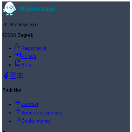
Ul. Buzinski krči 1
10000 Zagreb
Registracija
Prijava
Blog
Podrška
Kontakt
Korisne poveznice
Česta pitanja