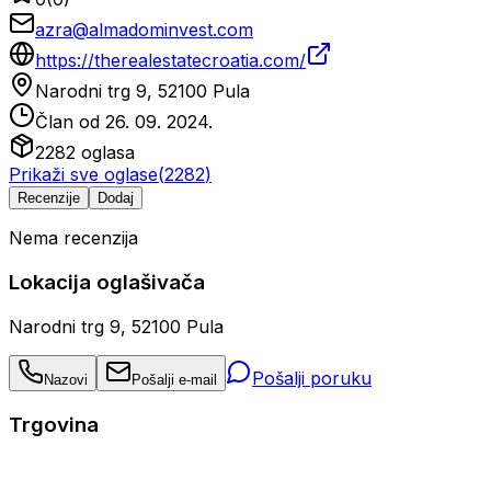
azra@almadominvest.com
https://therealestatecroatia.com/
Narodni trg 9, 52100 Pula
Član od
26. 09. 2024.
2282
oglasa
Prikaži sve oglase
(
2282
)
Recenzije
Dodaj
Nema recenzija
Lokacija oglašivača
Narodni trg 9, 52100 Pula
Pošalji poruku
Nazovi
Pošalji e-mail
Trgovina