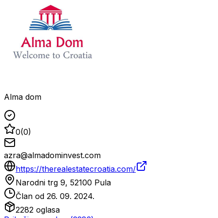
Alma dom
0
(
0
)
azra@almadominvest.com
https://therealestatecroatia.com/
Narodni trg 9, 52100 Pula
Član od
26. 09. 2024.
2282
oglasa