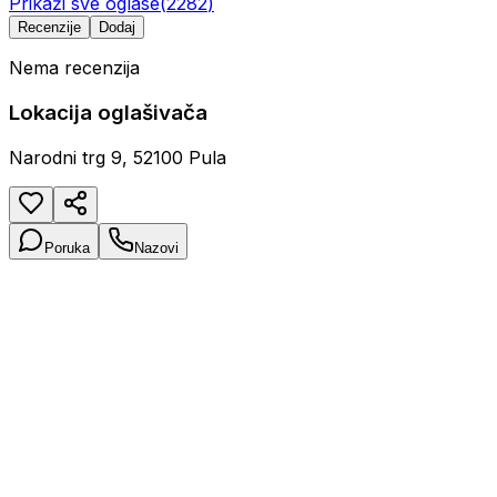
Prikaži sve oglase
(
2282
)
Recenzije
Dodaj
Nema recenzija
Lokacija oglašivača
Narodni trg 9, 52100 Pula
Poruka
Nazovi