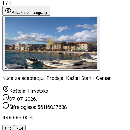
1
/
1
Prikaži sve fotografije
Kuća za adaptaciju, Prodaja, Kaštel Stari - Centar
Kaštela, Hrvatska
07. 07. 2026.
Šifra oglasa:
56116037638
449.999,00 €