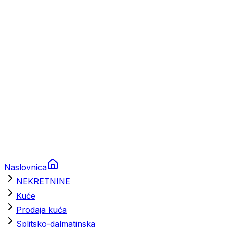
Prikolice za plovila
Brodski rezervni dijelovi
Nautička oprema
Brodski motori
Turizam
Apartmani
Sobe
Kuće za odmor
Aranžmani
Naslovnica
NEKRETNINE
Kuće
Prodaja kuća
Splitsko-dalmatinska