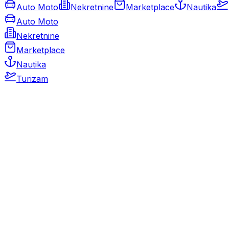
Auto Moto
Nekretnine
Marketplace
Nautika
Auto Moto
Nekretnine
Marketplace
Nautika
Turizam
Auto Moto
Rabljeni automobili
Novi automobili
Motocikli / motori
Gospodarska vozila
Rezervni dijelovi i oprema
Kamperi i kamp prikolice
Oldtimeri