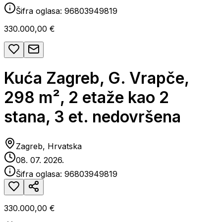
Šifra oglasa:
96803949819
330.000,00 €
Kuća Zagreb, G. Vrapče,
298 m², 2 etaže kao 2
stana, 3 et. nedovršena
Zagreb, Hrvatska
08. 07. 2026.
Šifra oglasa:
96803949819
330.000,00 €