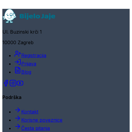
Ul. Buzinski krči 1
10000 Zagreb
Registracija
Prijava
Blog
Podrška
Kontakt
Korisne poveznice
Česta pitanja