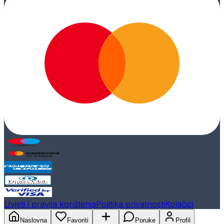
Uvjeti i pravila korištenja
Politika privatnosti
Kolačići
Naslovna
Favoriti
Poruke
Profil