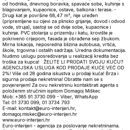
od hodnika, dnevnog boravka, spavaće sobe, kuhinje s
blagovanjem, kupaonice, ostave, balkona i terase. -
Drugi kat je površine 68,47 m², nije uređen
(pripremljene su cijevi za plinsko grijanje, dovod i odvod
vode, struja), sastoji se od dvije sobe, kupaonice i
kuhinje. PVC stolarija u prizemlju i katu, krovište je
pokriveno crijepom, fasada je obrađena sep žbukom.
Mirna lokacija, neposredna blizina autobusa, vrtića,
škole, trgovina i ostalih sadržaja. Uredna dokumentacija.
Nudimo uslugu posredovanja u realizaciji kredita bez
troška za kupca! ŽELITE LI PRODATI SVOJU KUĆU?
AGENCIJSKA USLUGA KOD PRODAJE KUĆE VEĆ OD
2%! Više od 28 godina iskustva u prodaji kuća! Brza i
sigurna prodaja nekretnina! Obratite nam se s
povjerenjem! Za ovu nekretninu kontaktirati agenta s
položenim stručnim ispitom Domagoj Miškec
Mob: +385 91 3730 099 - Viber, WhatsApp
Tel: 01 3730 099, 01 3734 793
E-mail: kontakt@euro-interijeri.hr,
domagoj.miskec@euro-interijeri.hr
www.euro-interijeri.hr
Euro-interijeri - agencija za poslovanje nekretninama.