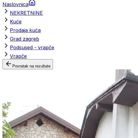
Naslovnica
NEKRETNINE
Kuće
Prodaja kuća
Grad zagreb
Podsused - vrapče
Vrapče
Povratak na rezultate