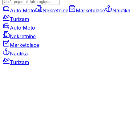
Auto Moto
Nekretnine
Marketplace
Nautika
Turizam
Auto Moto
Nekretnine
Marketplace
Nautika
Turizam
Auto Moto
Rabljeni automobili
Novi automobili
Motocikli / motori
Gospodarska vozila
Rezervni dijelovi i oprema
Kamperi i kamp prikolice