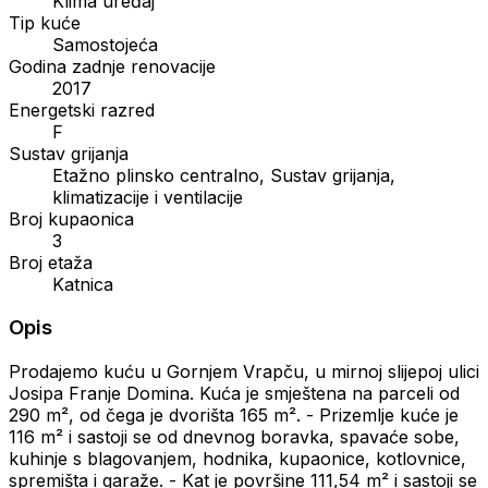
Klima uređaj
Tip kuće
Samostojeća
Godina zadnje renovacije
2017
Energetski razred
F
Sustav grijanja
Etažno plinsko centralno, Sustav grijanja,
klimatizacije i ventilacije
Broj kupaonica
3
Broj etaža
Katnica
Opis
Prodajemo kuću u Gornjem Vrapču, u mirnoj slijepoj ulici
Josipa Franje Domina. Kuća je smještena na parceli od
290 m², od čega je dvorišta 165 m². - Prizemlje kuće je
116 m² i sastoji se od dnevnog boravka, spavaće sobe,
kuhinje s blagovanjem, hodnika, kupaonice, kotlovnice,
spremišta i garaže. - Kat je površine 111,54 m² i sastoji se