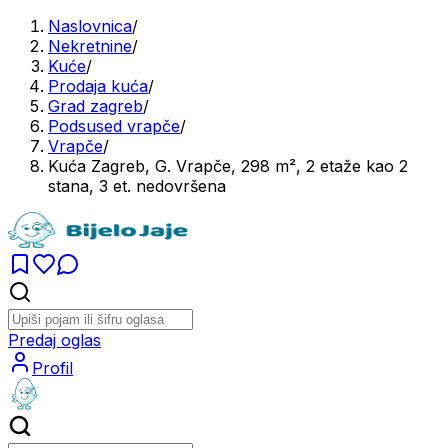
Naslovnica
/
Nekretnine
/
Kuće
/
Prodaja kuća
/
Grad zagreb
/
Podsused vrapče
/
Vrapče
/
Kuća Zagreb, G. Vrapče, 298 m², 2 etaže kao 2
stana, 3 et. nedovršena
Predaj oglas
Profil