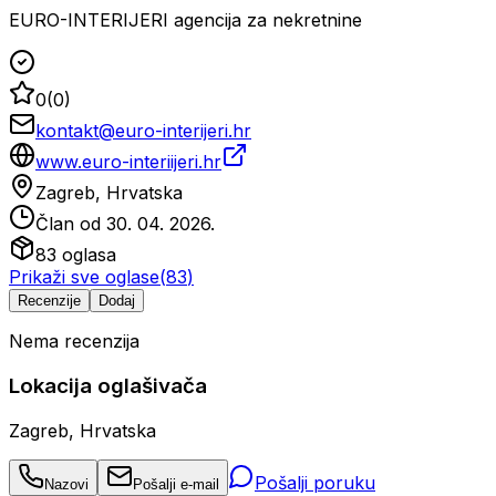
EURO-INTERIJERI agencija za nekretnine
0
(
0
)
kontakt@euro-interijeri.hr
www.euro-interiijeri.hr
Zagreb, Hrvatska
Član od
30. 04. 2026.
83
oglasa
Prikaži sve oglase
(
83
)
Recenzije
Dodaj
Nema recenzija
Lokacija oglašivača
Zagreb, Hrvatska
Pošalji poruku
Nazovi
Pošalji e-mail