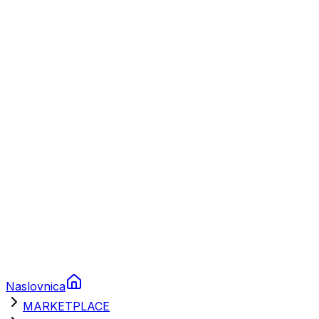
Plovila
Charter
Prikolice za plovila
Brodski rezervni dijelovi
Nautička oprema
Brodski motori
Turizam
Apartmani
Sobe
Kuće za odmor
Aranžmani
Naslovnica
MARKETPLACE