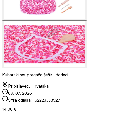
Kuharski set pregača šešir i dodaci
Pribislavec, Hrvatska
09. 07. 2026.
Šifra oglasa:
162223358527
14,00 €