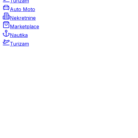
Turizam
Auto Moto
Nekretnine
Marketplace
Nautika
Turizam
Auto Moto
Rabljeni automobili
Novi automobili
Motocikli / motori
Gospodarska vozila
Rezervni dijelovi i oprema
Kamperi i kamp prikolice
Oldtimeri
Karambolirani automobili