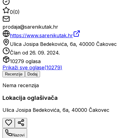
0
(
0
)
prodaja@sarenikutak.hr
https://www.sarenikutak.hr
Ulica Josipa Bedekovića, 6a, 40000 Čakovec
Član od
26. 09. 2024.
10279
oglasa
Prikaži sve oglase
(
10279
)
Recenzije
Dodaj
Nema recenzija
Lokacija oglašivača
Ulica Josipa Bedekovića, 6a, 40000 Čakovec
Nazovi