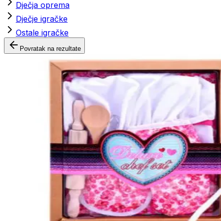
Dječja oprema
Dječje igračke
Ostale igračke
Povratak na rezultate