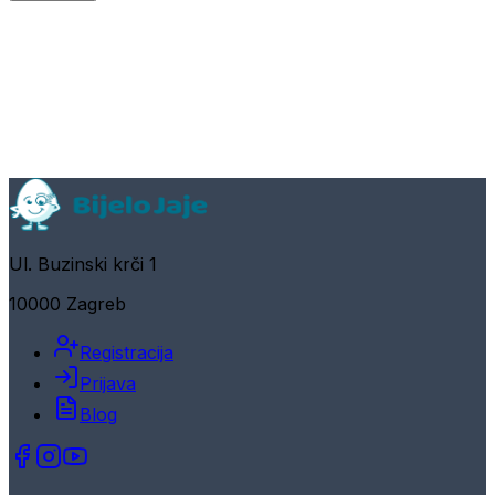
Ul. Buzinski krči 1
10000 Zagreb
Registracija
Prijava
Blog