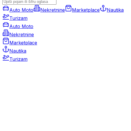
Auto Moto
Nekretnine
Marketplace
Nautika
Turizam
Auto Moto
Nekretnine
Marketplace
Nautika
Turizam
Auto Moto
Rabljeni automobili
Novi automobili
Motocikli / motori
Gospodarska vozila
Rezervni dijelovi i oprema
Kamperi i kamp prikolice