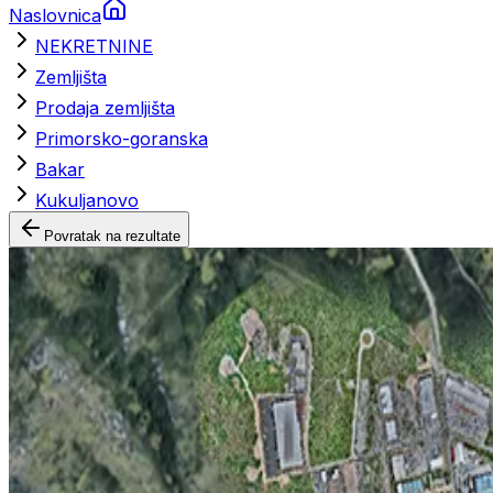
Naslovnica
NEKRETNINE
Zemljišta
Prodaja zemljišta
Primorsko-goranska
Bakar
Kukuljanovo
Povratak na rezultate