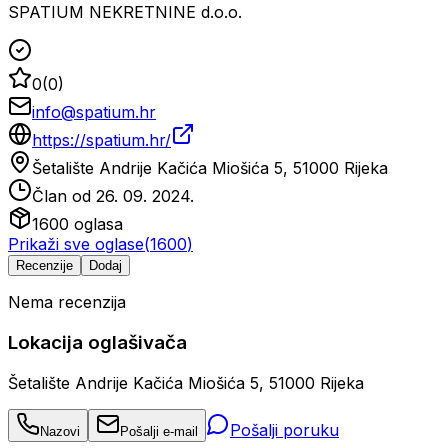
SPATIUM NEKRETNINE d.o.o.
0
(
0
)
info@spatium.hr
https://spatium.hr/
Šetalište Andrije Kačića Miošića 5, 51000 Rijeka
Član od
26. 09. 2024.
1600
oglasa
Prikaži sve oglase
(
1600
)
Recenzije
Dodaj
Nema recenzija
Lokacija oglašivača
Šetalište Andrije Kačića Miošića 5, 51000 Rijeka
Pošalji poruku
Nazovi
Pošalji e-mail