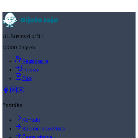
Ul. Buzinski krči 1
10000 Zagreb
Registracija
Prijava
Blog
Podrška
Kontakt
Korisne poveznice
Česta pitanja