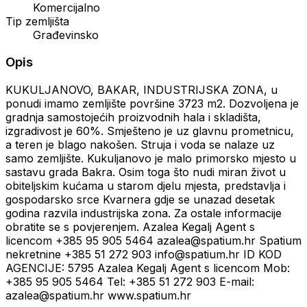
Komercijalno
Tip zemljišta
Građevinsko
Opis
KUKULJANOVO, BAKAR, INDUSTRIJSKA ZONA, u
ponudi imamo zemljište površine 3723 m2. Dozvoljena je
gradnja samostojećih proizvodnih hala i skladišta,
izgradivost je 60%. Smješteno je uz glavnu prometnicu,
a teren je blago nakošen. Struja i voda se nalaze uz
samo zemljište. Kukuljanovo je malo primorsko mjesto u
sastavu grada Bakra. Osim toga što nudi miran život u
obiteljskim kućama u starom djelu mjesta, predstavlja i
gospodarsko srce Kvarnera gdje se unazad desetak
godina razvila industrijska zona. Za ostale informacije
obratite se s povjerenjem. Azalea Kegalj Agent s
licencom +385 95 905 5464 azalea@spatium.hr Spatium
nekretnine +385 51 272 903 info@spatium.hr ID KOD
AGENCIJE: 5795 Azalea Kegalj Agent s licencom Mob:
+385 95 905 5464 Tel: +385 51 272 903 E-mail:
azalea@spatium.hr www.spatium.hr