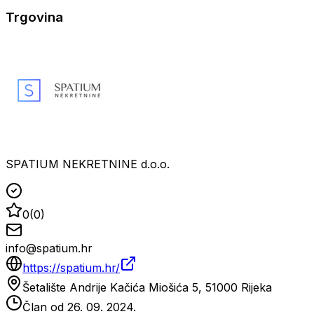
Trgovina
SPATIUM NEKRETNINE d.o.o.
0
(
0
)
info@spatium.hr
https://spatium.hr/
Šetalište Andrije Kačića Miošića 5, 51000 Rijeka
Član od
26. 09. 2024.